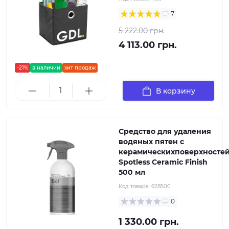
7
5 222.00 грн.
4 113.00 грн.
-21%
в наличии
хит продаж
В корзину
Средство для удаления
водяных пятен с
керамическихповерхносте
Spotless Ceramic Finish
500 мл
Код товара:
628500
0
1 330.00 грн.