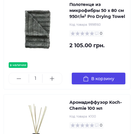
Полотенце из
микрофибры 50 x 80 см
950г/м² Pro Drying Towel
Код товара:
9998160
0
2 105.00 грн.
в наличии
В корзину
Аромадиффузор Koch-
Chemie 100 мл
Код товара:
K100
0