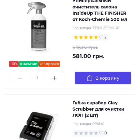
Универсальный
очиститель салона
InsideUp THE FINISHER
от Koch-Chemie 500 мл
Код товара:
77705-500ML-01
2
646.00 грн.
581.00 грн.
-10%
в наличии
хит продаж
В корзину
Губка скрабер Clay
Scrubber для очистки
ЛФП (2 шт)
Код товара:
999640
0