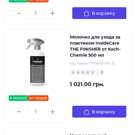
В корзину
Молочко для ухода за
пластиком InsideCare
THE FINISHER от Koch-
Chemie 500 мл
Код товара:
77706-500ML-01
0
1 021.00 грн.
в наличии
хит продаж
В корзину