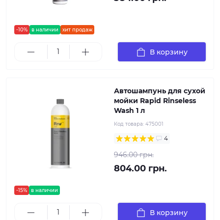
-10%
в наличии
хит продаж
В корзину
Автошампунь для сухой
мойки Rapid Rinseless
Wash 1 л
Код товара:
475001
4
946.00 грн.
804.00 грн.
-15%
в наличии
В корзину