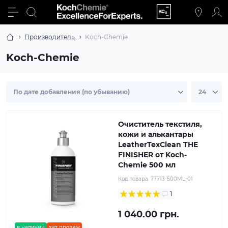
Производитель
Koch-Chemie
Koch-Chemie
Очиститель текстиля,
кожи и алькантары
LeatherTexClean THE
FINISHER от Koch-
Chemie 500 мл
Код товара:
77713-500ML-01
1
1 040.00 грн.
в наличии
хит продаж