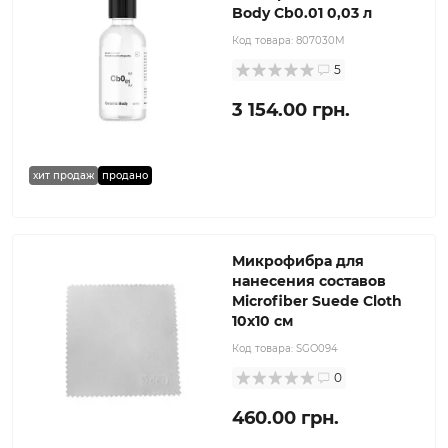
Body Cb0.01 0,03 л
Код товара:
807030M
5
3 154.00 грн.
хит продаж
продано
Микрофибра для
нанесения составов
Microfiber Suede Cloth
10х10 см
Код товара:
SGO094
0
460.00 грн.