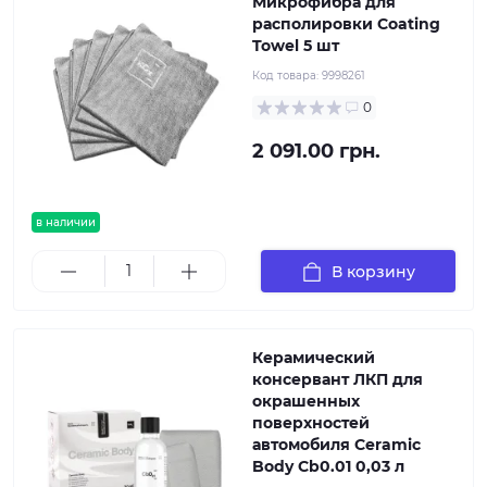
Микрофибра для
располировки Coating
Towel 5 шт
Код товара:
9998261
0
2 091.00 грн.
в наличии
В корзину
Керамический
консервант ЛКП для
окрашенных
поверхностей
автомобиля Ceramic
Body Cb0.01 0,03 л