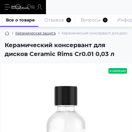
Все о товаре
Отзывов
Вопросы
Инфо
0
0
Керамическая защита
Керамический консервант для дисков 
Керамический консервант для
дисков Ceramic Rims Cr0.01 0,03 л
в наличии