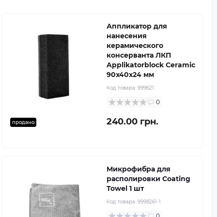
Аппликатор для
нанесения
керамического
консерванта ЛКП
Applikatorblock Ceramic
90x40x24 мм
Код товара:
999621
0
240.00 грн.
продано
Микрофибра для
располировки Coating
Towel 1 шт
Код товара:
9998261-1
0