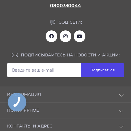
0800330044
СОЦ СЕТИ:
ПОДПИСЫВАЙТЕСЬ НА НОВОСТИ И АКЦИИ:
Подписаться
ИНФОРМАЦИЯ
Блог
ПОПУЛЯРНОЕ
Отзывы
О магазине
NANO-защита
КОНТАКТЫ И АДРЕС
Доставка и оплата
ИНТЕРЬЕР