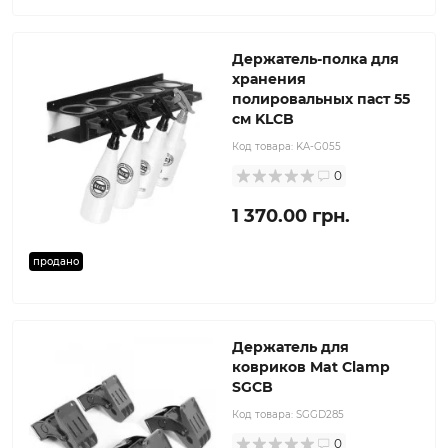
Держатель-полка для
хранения
полировальных паст 55
см KLCB
Код товара:
KA-G055
0
1 370.00 грн.
продано
Держатель для
ковриков Mat Clamp
SGCB
Код товара:
SGGD285
0