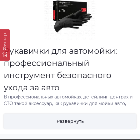
Фильтр
Рукавички для автомойки:
профессиональный
инструмент безопасного
ухода за авто
В профессиональных автомойках, детейлинг-центрах и
СТО такой аксессуар, как рукавички для мойки авто,
играет важную роль в сохранении лакокрасочного
покрытия. Они помогают сделать мойку эффективной, а
Развернуть
также комфортной и безопасной для покрытия и,
конечно, для самого мастера.