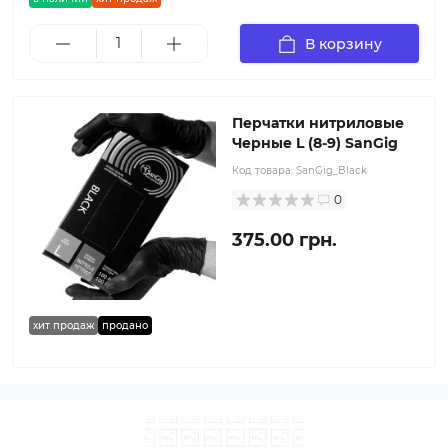
В корзину
Перчатки нитриловые
Черные L (8-9) SanGig
Код товара:
SanGig_Black
0
375.00 грн.
хит продаж
продано