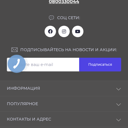
0800330044
СОЦ СЕТИ:
ПОДПИСЫВАЙТЕСЬ НА НОВОСТИ И АКЦИИ:
Подписаться
ИНФОРМАЦИЯ
Блог
ПОПУЛЯРНОЕ
Отзывы
О магазине
NANO-защита
КОНТАКТЫ И АДРЕС
Доставка и оплата
ИНТЕРЬЕР
Производители