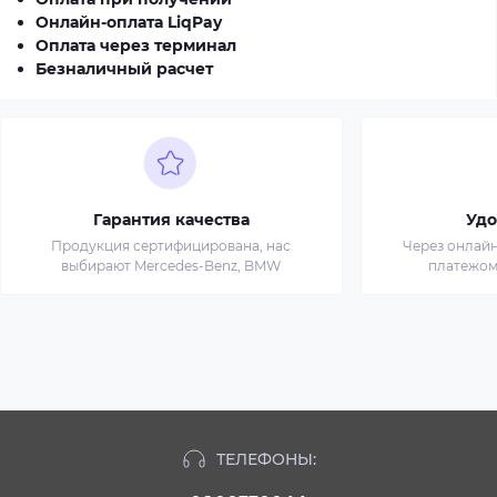
Онлайн-оплата LiqPay
Оплата через терминал
Безналичный расчет
Гарантия качества
Удо
Продукция сертифицирована, нас
Через онлай
выбирают Mercedes-Benz, BMW
платежом
ТЕЛЕФОНЫ: