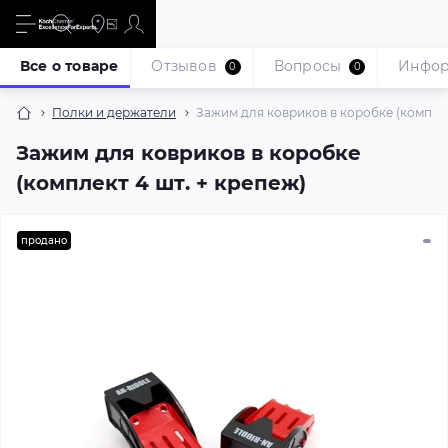
Все о товаре
Отзывов
Вопросы
Инфо
0
0
Полки и держатели
Зажим для ковриков в коробке (комплек
Зажим для ковриков в коробке
(комплект 4 шт. + крепеж)
продано