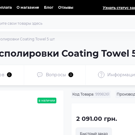
оплата
О магазине
Блог
Отзывы
Узнать статус за
лировки Coating Towel 5 шт
полировки Coating Towel 
ов
Вопросы
Информаци
0
0
Код Товара:
9998261
Производ
в наличии
2 091.00 грн.
Быстрый заказ