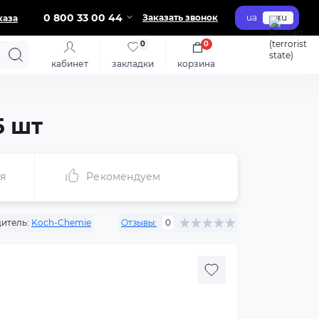
0 800 33 00 44
Заказать звонок
ua
ru
каза
0
0
кабинет
закладки
корзина
5 шт
я
Рекомендуем
итель:
Koch-Chemie
Отзывы:
0