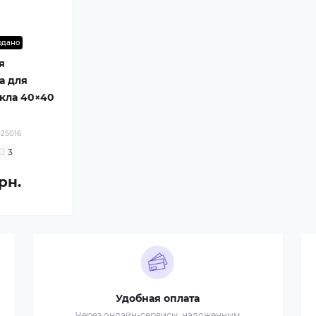
одано
я
а для
екла 40×40
25016
3
рн.
Удобная оплата
Через онлайн-сервисы, наложенным