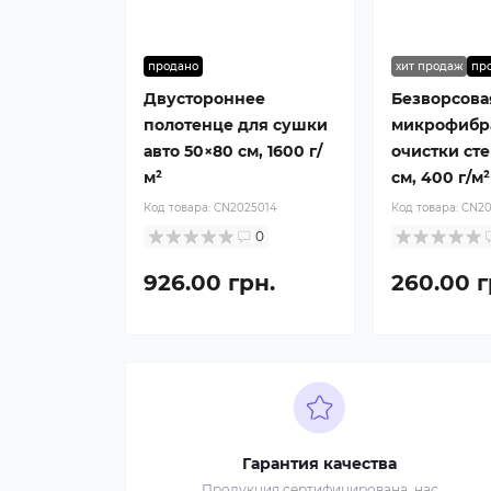
продано
хит продаж
пр
Двустороннее
Безворсова
полотенце для сушки
микрофибр
авто 50×80 см, 1600 г/
очистки ст
м²
см, 400 г/м²
Код товара:
CN2025014
Код товара:
CN20
0
926.00 грн.
260.00 г
Гарантия качества
Продукция сертифицирована, нас