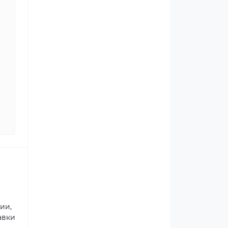
ии,
авки