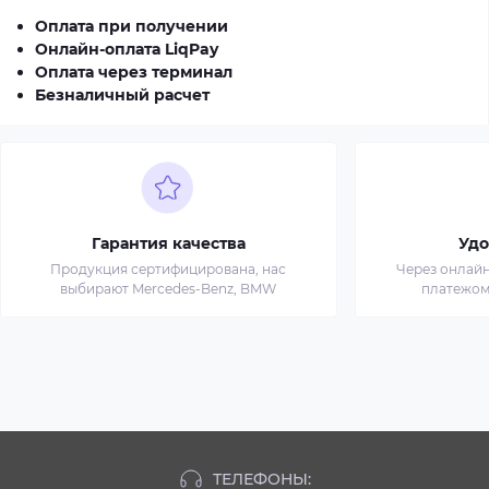
Оплата при получении
Онлайн-оплата LiqPay
Оплата через терминал
Безналичный расчет
Гарантия качества
Удо
Продукция сертифицирована, нас
Через онлай
выбирают Mercedes-Benz, BMW
платежом
ТЕЛЕФОНЫ: