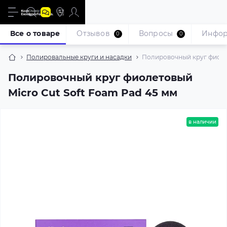
Все о товаре
Отзывов
Вопросы
Инфо
0
0
Полировальные круги и насадки
Полировочный круг фиолет
Полировочный круг фиолетовый
Micro Cut Soft Foam Pad 45 мм
в наличии