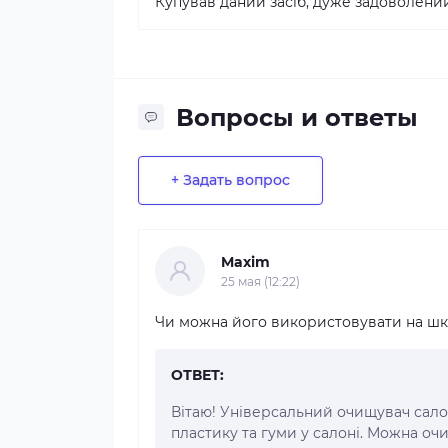
Купував даний засіб, дуже задоволени
Вопросы и ответы
+ Задать вопрос
Maxim
25 мая (12:22)
Чи можна його використовувати на шк
ОТВЕТ:
Вітаю! Універсальний очищувач салон
пластику та гуми у салоні. Можна оч