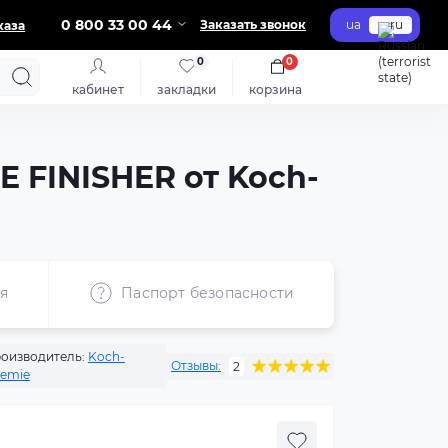
0 800 33 00 44
Заказать звонок
ua
ru
каза
0
0
кабинет
закладки
корзина
 FINISHER от Koch-
я
Паспорт безопасности
оизводитель:
Koch-
Отзывы:
2
emie