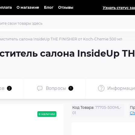
оплата
О магазине
Блог
Отзывы
Узнать статус за
иститель салона InsideUp THE FINISHER от Koch-Chemie 500 мл
титель салона InsideUp THE
ов
Вопросы
Информаци
2
1
Код Товара:
77705-500ML-
Пр
01
Ch
в наличии