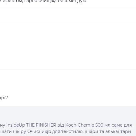
й ефектом, гарно очищає. Рекомендую
ірі?
у InsideUp THE FINISHER від Koch-Chemie 500 мл саме для
ищати шкіру Очисникjb для текстилю, шкіри та алькантари