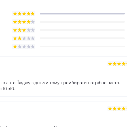
в авто. Їжджу з дітьми тому проибирати потрібно часто.
10 з10.