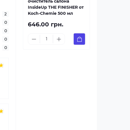
очиститель салона
InsideUp THE FINISHER от
Koch-Chemie 500 мл
2
0
646.00 грн.
0
0
0