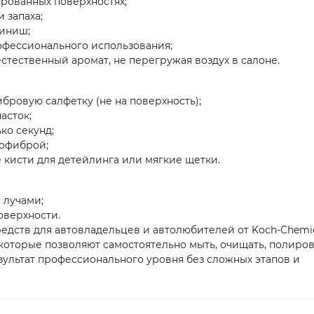
рованных поверхностях;
 запаха;
иниш;
офессионального использования;
стественный аромат, не перегружая воздух в салоне.
бровую салфетку (не на поверхность);
асток;
ко секунд;
рофиброй;
 кисти для детейлинга или мягкие щетки.
 лучами;
оверхности.
средств для автовладельцев и автолюбителей от Koch-Chemi
которые позволяют самостоятельно мыть, очищать, полиров
зультат профессионального уровня без сложных этапов и