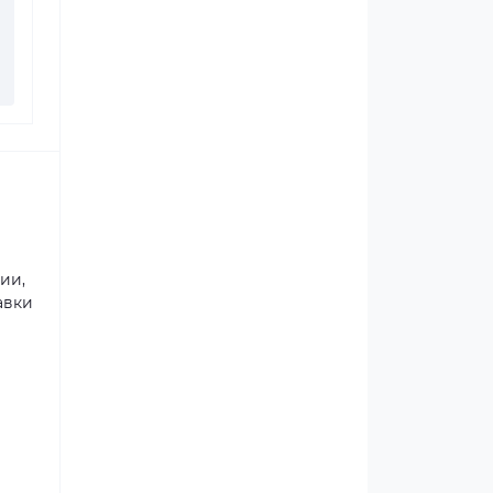
ии,
авки