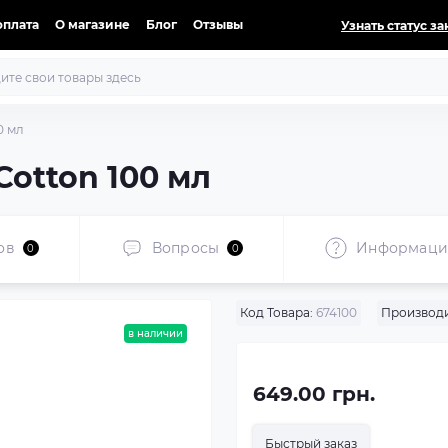
оплата
О магазине
Блог
Отзывы
Узнать статус за
0 мл
Cotton 100 мл
ов
Вопросы
Информаци
0
0
Код Товара:
674100
Производи
в наличии
649.00 грн.
Быстрый заказ