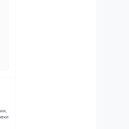
ии,
авки