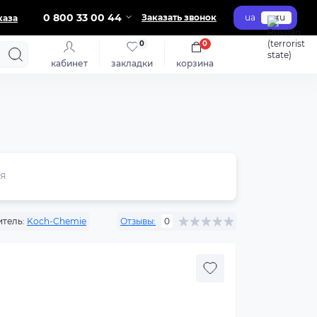
0 800 33 00 44
Заказать звонок
ua
ru
каза
0
0
кабинет
закладки
корзина
я
тель:
Koch-Chemie
Отзывы:
0