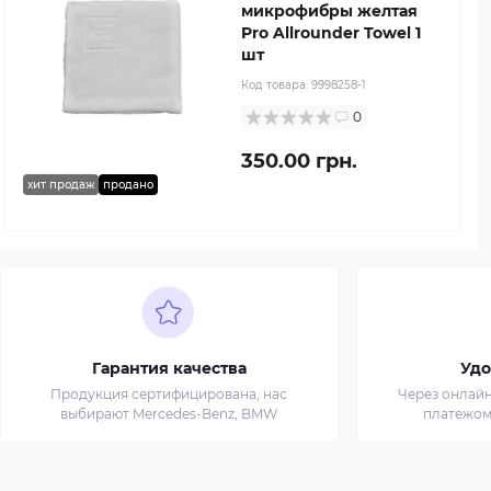
микрофибры желтая
Pro Allrounder Towel 1
шт
Код товара:
9998258-1
0
350.00 грн.
хит продаж
продано
Гарантия качества
Удо
Продукция сертифицирована, нас
Через онлай
выбирают Mercedes-Benz, BMW
платежом