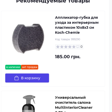
Рекомендуемые товары
Аппликатор-губка для
ухода за интерьерным
пластиком 10х8х3 см
Koch-Chemie
Код товара:
999290
0
185.00 грн.
в наличии
хит продаж
В корзину
Универсальный
очиститель салона
MultiInteriorCleaner