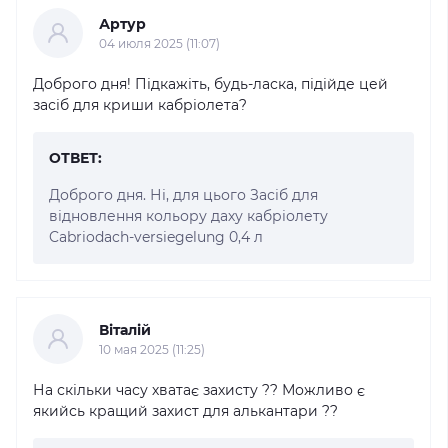
Артур
04 июля 2025 (11:07)
Доброго дня! Підкажіть, будь-ласка, підійде цей
засіб для криши кабріолета?
ОТВЕТ:
Доброго дня. Ні, для цього Засіб для
відновлення кольору даху кабріолету
Cabriodach-versiegelung 0,4 л
Віталій
10 мая 2025 (11:25)
На скільки часу хватає захисту ?? Можливо є
якийсь кращий захист для алькантари ??