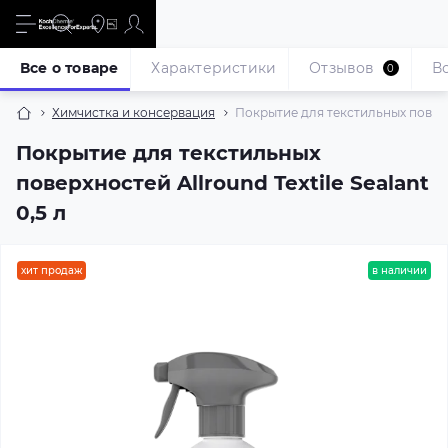
Все о товаре
Характеристики
Отзывов
В
0
Химчистка и консервация
Покрытие для текстильных поверхно
Покрытие для текстильных
поверхностей Allround Textile Sealant
0,5 л
хит продаж
в наличии