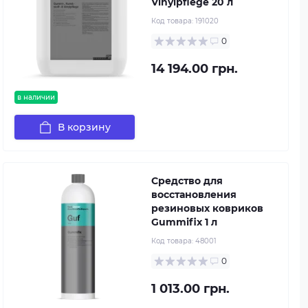
Vinylpflege 20 л
Код товара:
191020
0
14 194.00 грн.
в наличии
В корзину
Средство для
восстановления
резиновых ковриков
Gummifix 1 л
Код товара:
48001
0
1 013.00 грн.