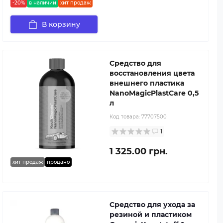
-20%
в наличии
хит продаж
В корзину
Средство для
восстановления цвета
внешнего пластика
NanoMagicPlastCare 0,5
л
Код товара:
77707500
1
1 325.00 грн.
хит продаж
продано
Средство для ухода за
резиной и пластиком