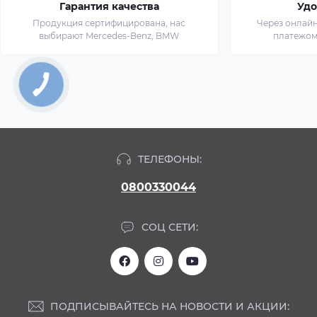
Гарантия качества
Удо
Продукция сертифицирована, нас
Через онлай
выбирают Mercedes-Benz, BMW
платежом
ТЕЛЕФОНЫ:
0800330044
СОЦ СЕТИ:
ПОДПИСЫВАЙТЕСЬ НА НОВОСТИ И АКЦИИ: