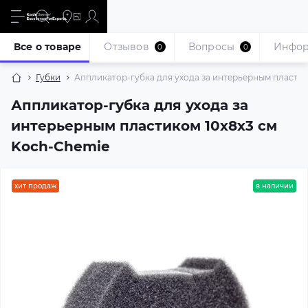
Все о товаре
Отзывов
Вопросы
Инфо
0
0
Губки
Аппликатор-губка для ухода за интерьерным пластик
Аппликатор-губка для ухода за
интерьерным пластиком 10х8х3 см
Koch-Chemie
хит продаж
в наличии