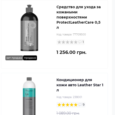
Средство для ухода за
кожаными
поверхностями
ProtectLeatherCare 0,5
л
Код товара:
77709500
1
1 256.00 грн.
хит продаж
продано
Кондиционер для
кожи авто Leather Star 1
л
Код товара:
238001
9
1 089.00 грн.