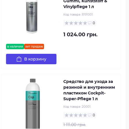
Gummi, Kunststoff &
Vinylpflege 1 л
Код товара:
R191001
0
1 024.00 грн.
в наличии
хит продаж
В корзину
Средство для ухода за
резиной и внутренним
пластиком Cockpit-
Super-Pflege 1 л
Код товара:
20001
0
1 111.00 грн.