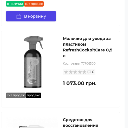
в наличии
хит продаж
В корзину
Молочко для ухода за
пластиком
RefreshCockpitCare 0,5
л
Код товара:
77706500
0
1 073.00 грн.
хит продаж
продано
Средство для
восстановления