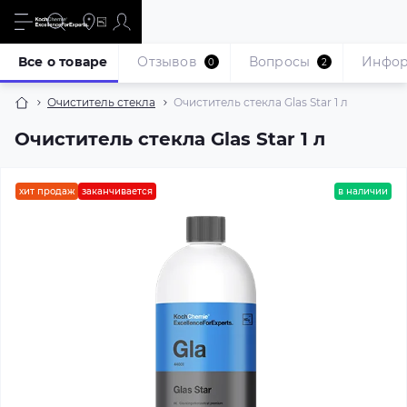
Все о товаре
Отзывов
Вопросы
Инфо
0
2
Очиститель стекла
Очиститель стекла Glas Star 1 л
Очиститель стекла Glas Star 1 л
хит продаж
заканчивается
в наличии