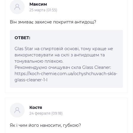
Максим
25 марта (01:55)
Він змиває захисне покриття антидощ?
ОТВЕТ:
Glas Star на спиртовій основі, тому краще не
використовувати на склі з антидощем та
тонувальною плівкою.
Рекомендуємо очищувач скла Glass Cleaner:
https://koch-chemie.com.ua/ochyshchuvach-skla-
glass-cleaner-1-l
Костя
24 февраля (09:18)
Як і чим його наносити, губкою?