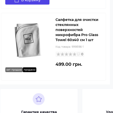
В корзину
Салфетка для очистки
стеклянных
поверхностей
микрофибра Pro Glass
Towel 60x40 см 1 шт
Код товара:
9998186-1
0
499.00 грн.
хит продаж
продано
Гарантия качества
Удо