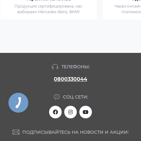
Продукция сертифицирована, нас
Через онлай
выбирают Mercedes-Benz, BMW
платежом
ТЕЛЕФОНЫ:
0800330044
СОЦ СЕТИ:
ПОДПИСЫВАЙТЕСЬ НА НОВОСТИ И АКЦИИ: