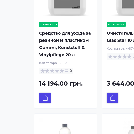
в наличии
в наличии
Средство для ухода за
Очиститель
резиной и пластиком
Glas Star 10 
Gummi, Kunststoff &
Код товара:
4401
Vinylpflege 20 л
Код товара:
191020
0
14 194.00 грн.
3 644.00