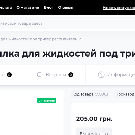
оплата
О магазине
Блог
Отзывы
Узнать статус за
для жидкостей под тригер распылитель 1л
лка для жидкостей под тр
ов
Вопросы
Информаци
0
0
Код Товара:
999063
Производ
в наличии
205.00 грн.
Быстрый заказ