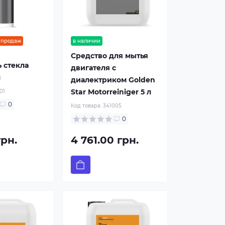
 продаж
в наличии
Средство для мытья
 стекла
двигателя с
л
диалектриком Golden
Star Motorreiniger 5 л
01
0
Код товара:
341005
0
грн.
4 761.00 грн.