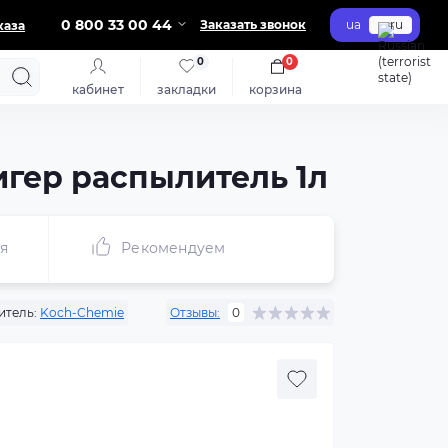
0 800 33 00 44
Заказать звонок
ua
ru
каза
0
0
кабинет
закладки
корзина
игер распылитель 1л
я
Рекомендуем
итель:
Koch-Chemie
Отзывы:
0