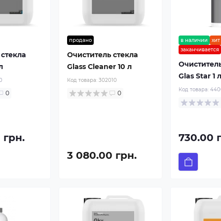
продано
в наличии
хит
заканчивается
 стекла
Очиститель стекла
Очиститель
л
Glass Cleaner 10 л
Glas Star 1 
0
Код товара:
302010
Код товара:
440
0
0
 грн.
730.00 
3 080.00 грн.