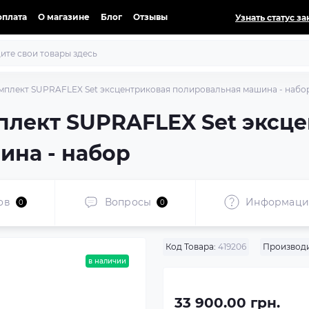
оплата
О магазине
Блог
Отзывы
Узнать статус за
Комплект SUPRAFLEX Set эксцентриковая полировальная машина - набо
омплект SUPRAFLEX Set эксц
ина - набор
ов
Вопросы
Информаци
0
0
Код Товара:
419206
Производи
в наличии
33 900.00 грн.