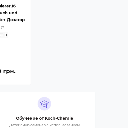
ierer,16
auch und
ter-Дозатор
357
0
0 грн.
Обучение от Koch-Chemie
Детейлинг-семинар с использованием