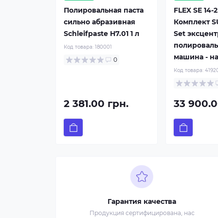
Полировальная паста
FLEX SE 14-2
сильно абразивная
Комплект 
Schleifpaste H7.01 1 л
Set эксцен
полировал
Код товара:
180001
машина - н
0
Код товара:
4192
2 381.00 грн.
33 900.0
Гарантия качества
Продукция сертифицирована, нас