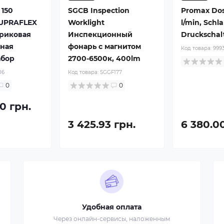
 150
SGCB Inspection
Promax Dos
SUPRAFLEX
Worklight
l/min, Schl
триковая
Инспекционный
Druckschal
ьная
фонарь с магнитом
Код товара:
999
абор
2700-6500к, 400lm
06
Код товара:
SGGF177
0
0
0 грн.
3 425.93 грн.
6 380.0
Удобная оплата
Через онлайн-сервисы, наложенным