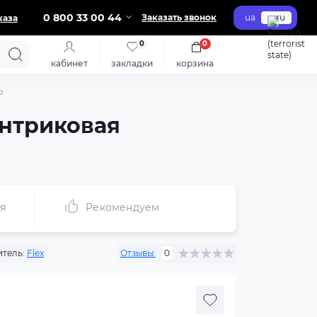
0 800 33 00 44
Заказать звонок
ua
ru
каза
0
0
кабинет
закладки
корзина
р
ентриковая
я
Рекомендуем
тель:
Flex
Отзывы:
0