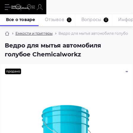
Все о товаре
Отзывов
Вопросы
Инфо
0
0
Емкости и триггеры
Ведро для мытья автомобиля голубое 
Ведро для мытья автомобиля
голубое Chemicalworkz
продано