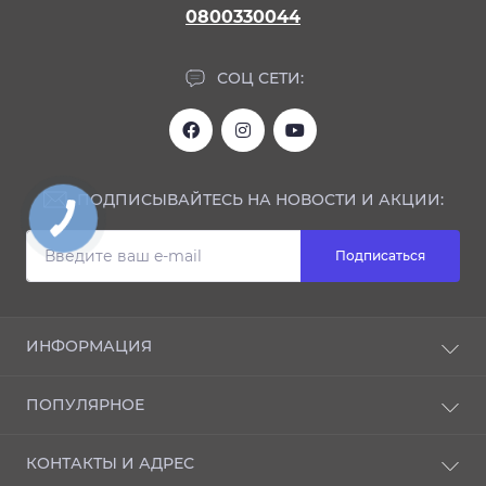
0800330044
СОЦ СЕТИ:
ПОДПИСЫВАЙТЕСЬ НА НОВОСТИ И АКЦИИ:
Подписаться
ИНФОРМАЦИЯ
Блог
ПОПУЛЯРНОЕ
Отзывы
О магазине
NANO-защита
КОНТАКТЫ И АДРЕС
Доставка и оплата
ИНТЕРЬЕР