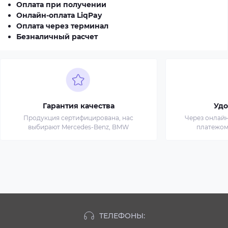
Оплата при получении
Онлайн-оплата LiqPay
Оплата через терминал
Безналичный расчет
Гарантия качества
Удо
Продукция сертифицирована, нас
Через онлай
выбирают Mercedes-Benz, BMW
платежом
ТЕЛЕФОНЫ: