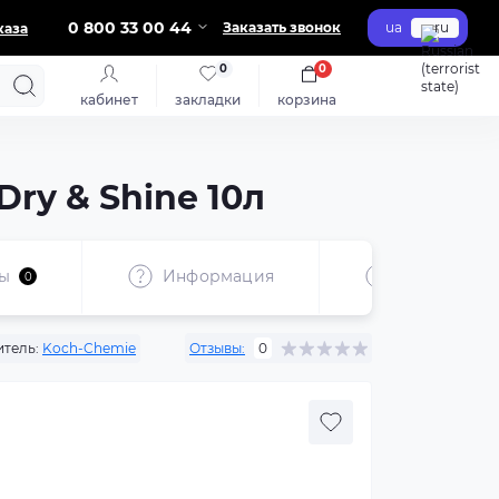
0 800 33 00 44
Заказать звонок
ua
ru
каза
0
0
кабинет
закладки
корзина
ry & Shine 10л
ы
Информация
Паспорт бе
0
тель:
Koch-Chemie
Отзывы:
0