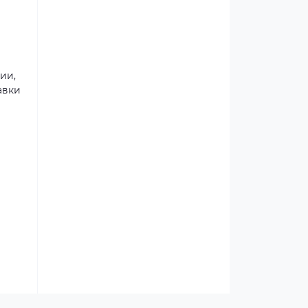
ии,
авки