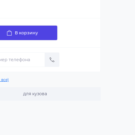
В корзину
 все)
для кузова