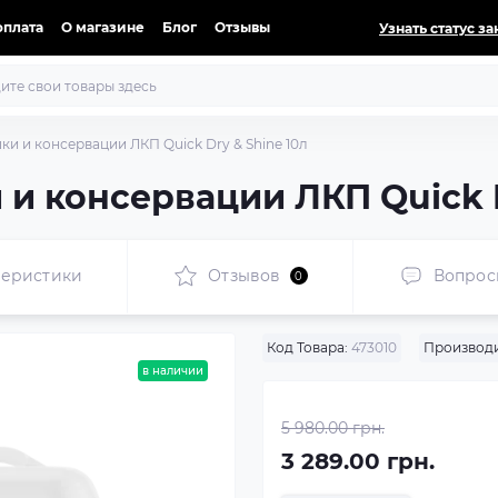
оплата
О магазине
Блог
Отзывы
Узнать статус за
ки и консервации ЛКП Quick Dry & Shine 10л
 и консервации ЛКП Quick D
теристики
Отзывов
Вопрос
0
Код Товара:
473010
Производи
в наличии
5 980.00 грн.
3 289.00 грн.