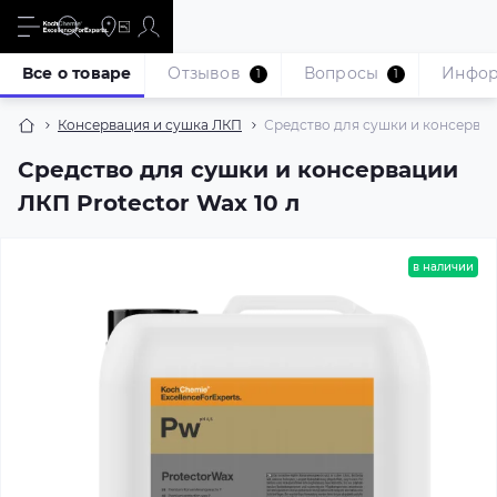
Все о товаре
Отзывов
Вопросы
Инфо
1
1
Консервация и сушка ЛКП
Средство для сушки и консерваци
Средство для сушки и консервации
ЛКП Protector Wax 10 л
в наличии