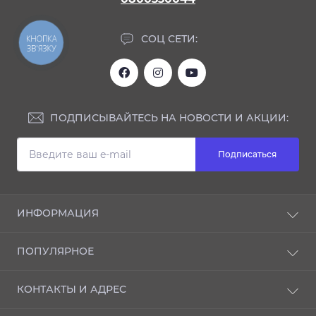
СОЦ СЕТИ:
КНОПКА
ЗВ'ЯЗКУ
ПОДПИСЫВАЙТЕСЬ НА НОВОСТИ И АКЦИИ:
Подписаться
ИНФОРМАЦИЯ
Блог
ПОПУЛЯРНОЕ
Отзывы
О магазине
NANO-защита
КОНТАКТЫ И АДРЕС
Доставка и оплата
ИНТЕРЬЕР
Производители
АКСЕССУАРЫ