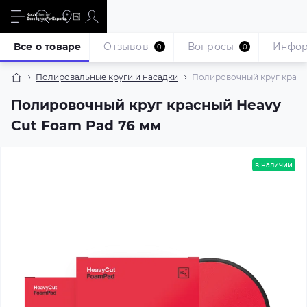
Все о товаре
Отзывов
Вопросы
Инфо
0
0
Полировальные круги и насадки
Полировочный круг красн
Полировочный круг красный Heavy
Cut Foam Pad 76 мм
в наличии