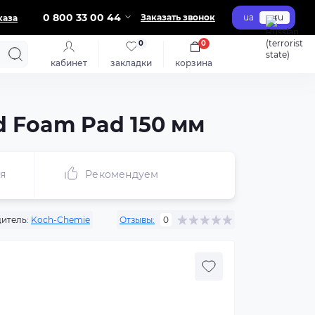
0 800 33 00 44
Заказать звонок
ua
ru
каза
0
0
кабинет
закладки
корзина
d Foam Pad 150 мм
я
Рекомендуем
итель:
Koch-Chemie
Отзывы:
0