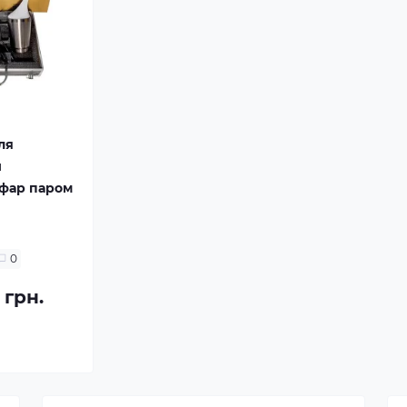
ля
й
фар паром
0
 грн.