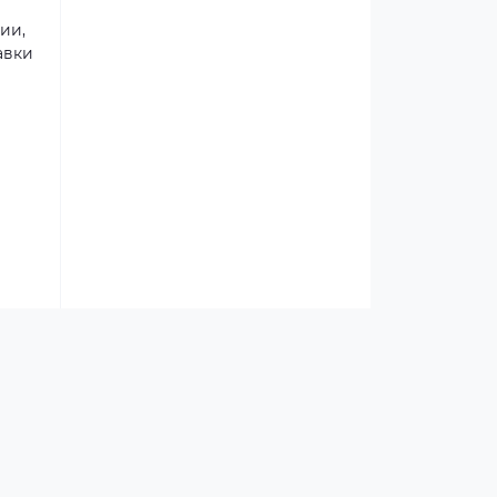
ии,
авки