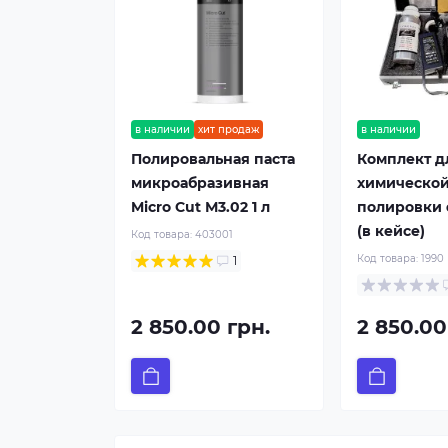
в наличии
хит продаж
в наличии
Полировальная паста
Комплект д
микроабразивная
химическо
Micro Cut М3.02 1 л
полировки 
(в кейсе)
Код товара:
403001
Код товара:
1990
1
2 850.00 грн.
2 850.00