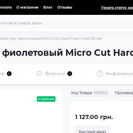
оплата
О магазине
Блог
Отзывы
Узнать статус за
ый круг фиолетовый Micro Cut Hard Foam Pad 150 мм
фиолетовый Micro Cut Har
ов
Вопросы
Информаци
0
0
Код Товара:
9998321
Производ
в наличии
1 127.00 грн.
Быстрый заказ