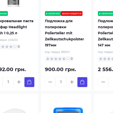
личии
в наличии
заканчивается
в наличии
ировальная паста
Подложка для
Подлож
 фар Headlight
полировки
полиро
sh 1 0,25 л
Polierteller mit
Polierte
Zellkautschukpolster
Zellkau
овара:
406250
197мм
147 мм
0
Код товара:
999313
Код товара
0
92.00 грн.
900.00 грн.
2 556