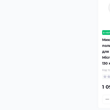
в на
Мик
пол
для
Micr
130
Код т
1 0