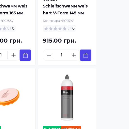
schwaмм weis
Schleifschwaмм weis
Form 163 мм
hart V-Form 145 мм
:
999258V
Код товара:
999259V
0
0
.00 грн.
915.00 грн.
в наличии
хит продаж