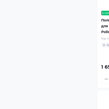
в на
Пол
для
Poli
Код т
1 6