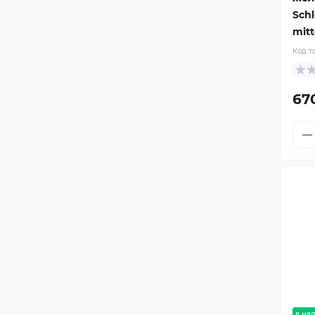
Schl
mitt
Код т
67
в на