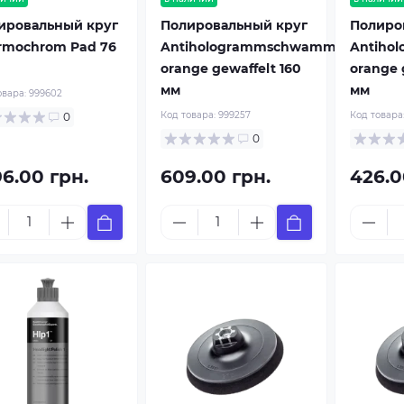
ировальный круг
Полировальный круг
Полиро
rmochrom Pad 76
Antihologrammschwamm
Antiho
orange gewaffelt 160
orange 
мм
мм
овара:
999602
Код товара:
999257
Код товара
0
0
96.00 грн.
609.00 грн.
426.0