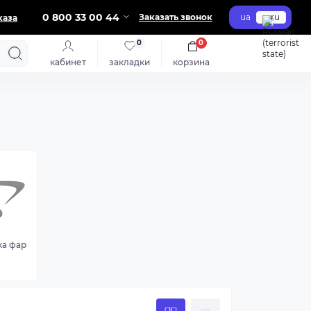
0 800 33 00 44
Заказать звонок
ua
ru
каза
0
0
кабинет
закладки
корзина
а фар