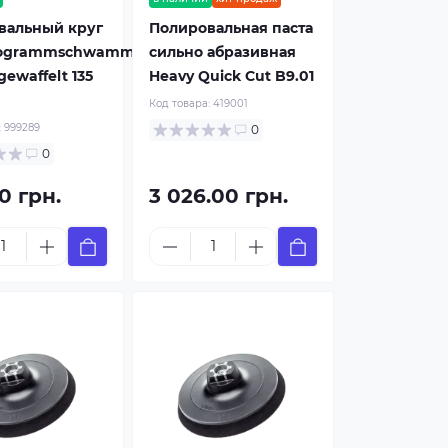
вальный круг
Полировальная паста
logrammschwamm
сильно абразивная
gewaffelt 135
Heavy Quick Cut B9.01
Код товара:
419001
:
999289
0
0
0 грн.
3 026.00 грн.