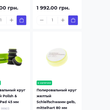
.00 грн.
1 992.00 грн.
в наличии
вальный круг
Полировальный круг
 Polish &
желтый
 Pad 45 мм
Schleifschwaмм gelb,
mittelhart 80 мм
:
999613