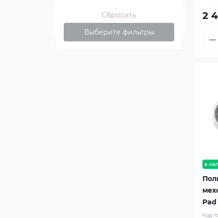
2 
Сбросить
Выберите фильтры
в на
Пол
мех
Pad
Код т