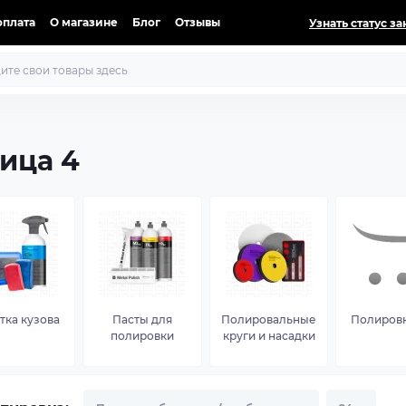
оплата
О магазине
Блог
Отзывы
Узнать статус за
ица 4
тка кузова
Пасты для
Полировальные
Полировк
полировки
круги и насадки