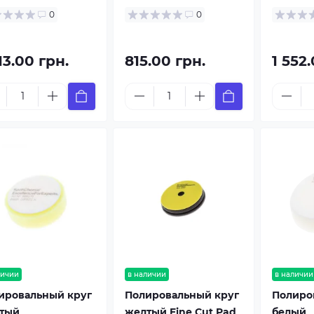
0
0
13.00 грн.
815.00 грн.
1 552
личии
в наличии
в наличии
ировальный круг
Полировальный круг
Полиро
тый
желтый Fine Cut Pad
белый