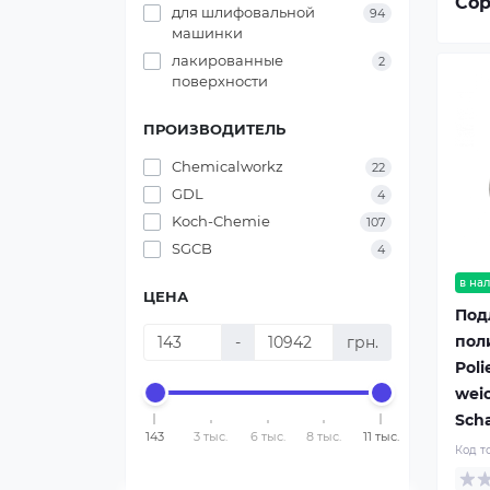
Сор
для шлифовальной
94
машинки
лакированные
2
поверхности
ПРОИЗВОДИТЕЛЬ
Chemicalworkz
22
GDL
4
Koch-Chemie
107
SGCB
4
в на
ЦЕНА
Под
пол
-
грн.
Poli
wei
Sch
143
3 тыс.
6 тыс.
8 тыс.
11 тыс.
Код т