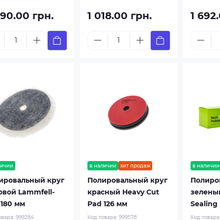
490.00 грн.
1 018.00 грн.
1 692
личии
в наличии
хит продаж
в наличии
ировальный круг
Полировальный круг
Полиро
овой Lammfell-
красный Heavy Cut
зеленый
 180 мм
Pad 126 мм
Sealing
овара:
999284
Код товара:
999578
Код товара