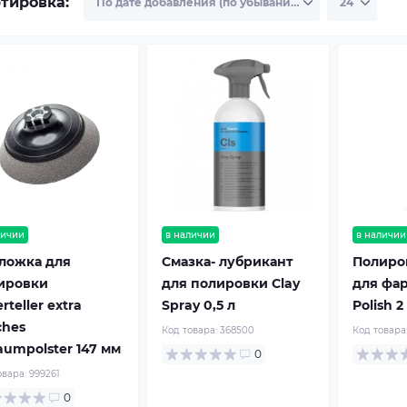
тировка:
личии
в наличии
в наличии
ложка для
Смазка- лубрикант
Полиро
ировки
для полировки Clay
для фар
erteller extra
Spray 0,5 л
Polish 2
ches
Код товара:
368500
Код товара
aumpolster 147 мм
0
овара:
999261
0