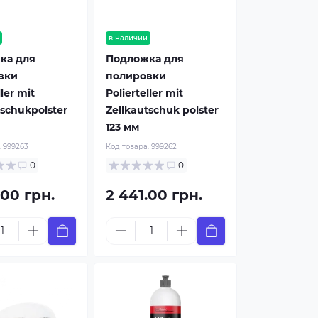
в наличии
ка для
Подложка для
вки
полировки
ller mit
Polierteller mit
tschukpolster
Zellkautschuk polster
123 мм
:
999263
Код товара:
999262
0
0
.00 грн.
2 441.00 грн.