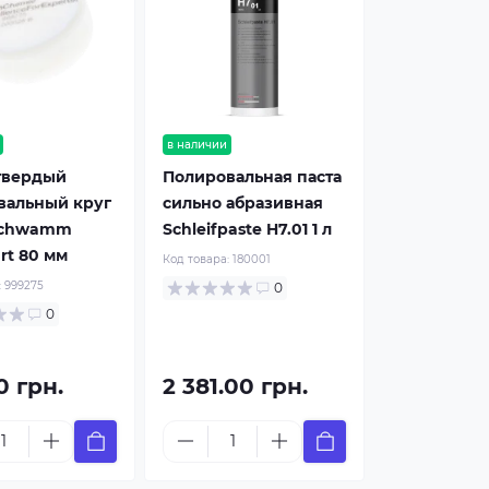
в наличии
твердый
Полировальная паста
вальный круг
сильно абразивная
fschwamm
Schleifpaste H7.01 1 л
rt 80 мм
Код товара:
180001
:
999275
0
0
0 грн.
2 381.00 грн.