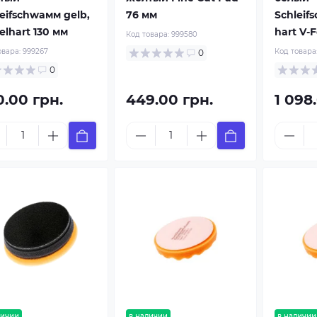
eifschwaмм gelb,
76 мм
Schleif
elhart 130 мм
hart V-
Код товара:
999580
овара:
999267
Код товара
0
0
0.00 грн.
449.00 грн.
1 098
личии
в наличии
в наличии