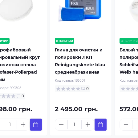
личии
в наличии
в наличии
рофибровый
Глина для очистки и
Белый 
ировальный круг
полировки ЛКП
полиро
 очистки стекла
Reinigungsknete blau
Schlei
ofaser-Polierpad
среднеабразивная
Weib ha
 мм
Код товара:
183001
Код товара
овара:
999308
0
0
98.00 грн.
2 495.00 грн.
572.0