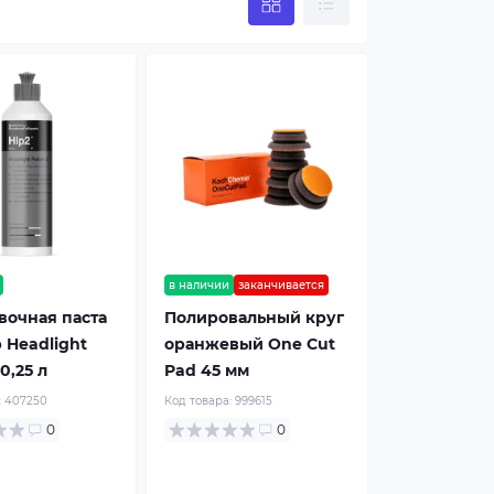
в наличии
заканчивается
вочная паста
Полировальный круг
 Headlight
оранжевый One Cut
 0,25 л
Pad 45 мм
:
407250
Код товара:
999615
0
0