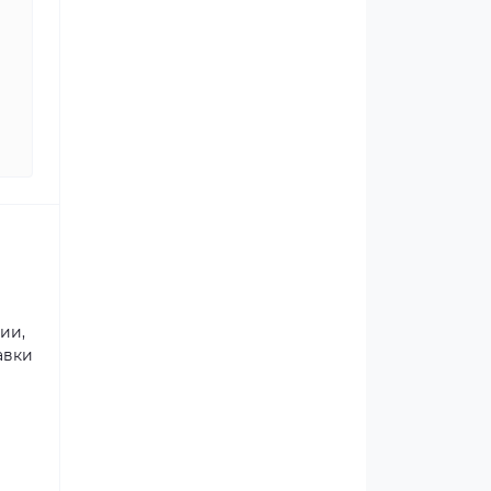
ии,
авки