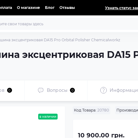
оплата
О магазине
Блог
Отзывы
Узнать статус за
ина эксцентриковая DA15 Pro Orbital Polisher Chemicalworkz
на эксцентриковая DA15 Pro
ов
Вопросы
Информаци
0
0
Код Товара:
20780
Производи
в наличии
10 900.00 грн.