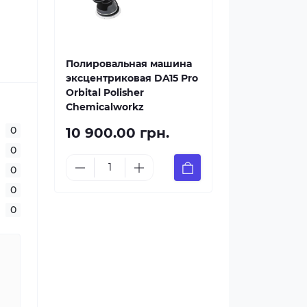
Полировальная машина
эксцентриковая DA15 Pro
Orbital Polisher
Chemicalworkz
0
10 900.00 грн.
0
0
0
0