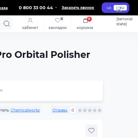
0 800 33 00 44
Заказать звонок
ua
ru
каза
0
0
кабинет
закладки
корзина
 Orbital Polisher
я
тель:
Chemicalworkz
Отзывы:
0