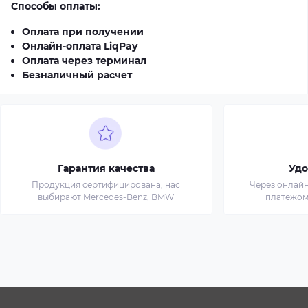
Способы оплаты:
Оплата при получении
Онлайн-оплата LiqPay
Оплата через терминал
Безналичный расчет
Гарантия качества
Удо
Продукция сертифицирована, нас
Через онлай
выбирают Mercedes-Benz, BMW
платежом