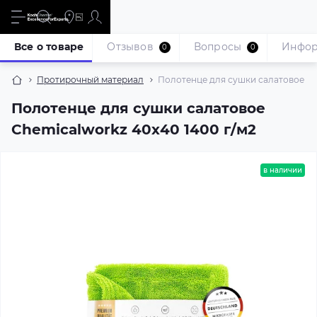
Все о товаре
Отзывов
Вопросы
Инфо
0
0
Протирочный материал
Полотенце для сушки салатовое Ch
Полотенце для сушки салатовое
Chemicalworkz 40х40 1400 г/м2
в наличии