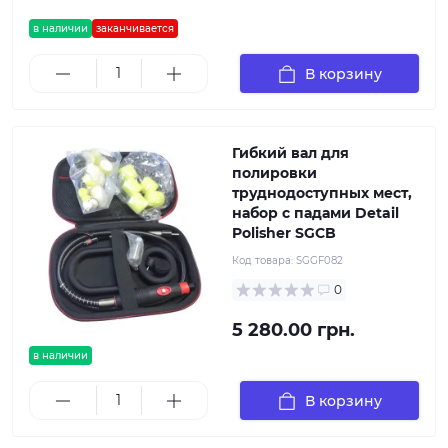
в наличии
заканчивается
В корзину
Гибкий вал для
полировки
труднодоступных мест,
набор с падами Detail
Polisher SGCB
Код товара:
SGGF082
0
5 280.00 грн.
в наличии
В корзину