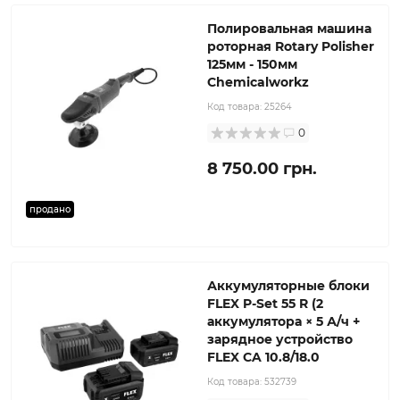
Полировальная машина
роторная Rotary Polisher
125мм - 150мм
Chemicalworkz
Код товара:
25264
0
8 750.00 грн.
продано
Аккумуляторные блоки
FLEX P-Set 55 R (2
аккумулятора × 5 А/ч +
зарядное устройство
FLEX CA 10.8/18.0
Код товара:
532739