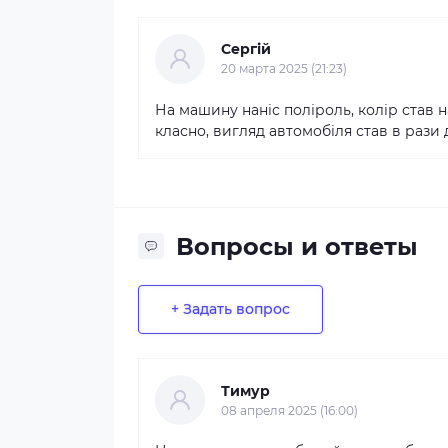
Сергій
20 марта 2025 (21:23)
На машину наніс поліроль, колір став
класно, вигляд автомобіля став в раз
Вопросы и ответы
+ Задать вопрос
Тимур
08 апреля 2025 (16:00)