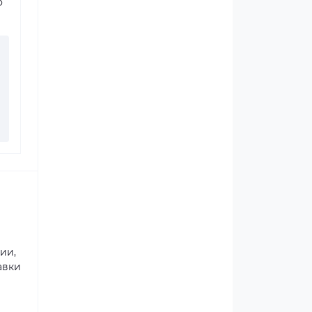
о
ии,
авки