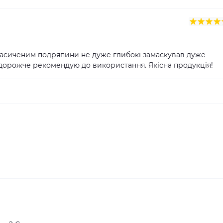
 насиченим подряпини не дуже глибокі замаскував дуже
и дорожче рекомендую до використання. Якісна продукція!