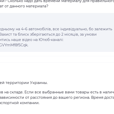
чки? Сколько надо дать времени материалу для правильног
ат от данного материала?
едньому на 4–6 автомобілів, все індивідуально, бо залежить
Захист та блиск зберігаються до 2 місяців, за умови
тись наше відео на Ютюб-каналі:
hrGVYmMf8f5Cqk.
сей территории Украины.
ов на складе. Если все выбранные вами товары есть в налич
в зависимости от расстояния до вашего региона. Время дост
нспортной компании.