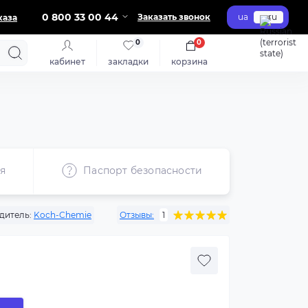
0 800 33 00 44
Заказать звонок
ua
ru
каза
0
0
кабинет
закладки
корзина
я
Паспорт безопасности
дитель:
Koch-Chemie
Отзывы:
1