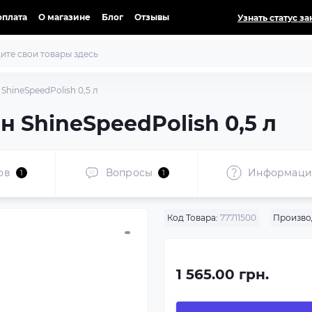
оплата
О магазине
Блог
Отзывы
Узнать статус за
ShineSpeedPolish 0,5 л
 ShineSpeedPolish 0,5 л
ов
Вопросы
Информаци
1
1
Код Товара:
77711500
Произво
1 565.00 грн.