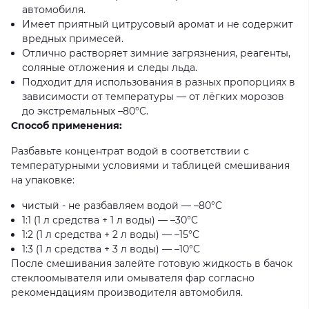
автомобиля.
Имеет приятный цитрусовый аромат и не содержит
вредных примесей.
Отлично растворяет зимние загрязнения, реагенты,
соляные отложения и следы льда.
Подходит для использования в разных пропорциях в
зависимости от температуры — от лёгких морозов
до экстремальных –80°C.
Способ применения:
Разбавьте концентрат водой в соответствии с
температурными условиями и таблицей смешивания
на упаковке:
чистый - не разбавляем водой — –80°C
1:1 (1 л средства + 1 л воды) — –30°C
1:2 (1 л средства + 2 л воды) — –15°C
1:3 (1 л средства + 3 л воды) — –10°C
После смешивания залейте готовую жидкость в бачок
стеклоомывателя или омывателя фар согласно
рекомендациям производителя автомобиля.