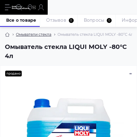
Все о товаре
Отзывов
Вопросы
Инфо
0
0
Омыватели стекла
Омыватель стекла LIQUI MOLY -80°C 4л
Омыватель стекла LIQUI MOLY -80°C
4л
продано