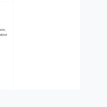
ии,
авки