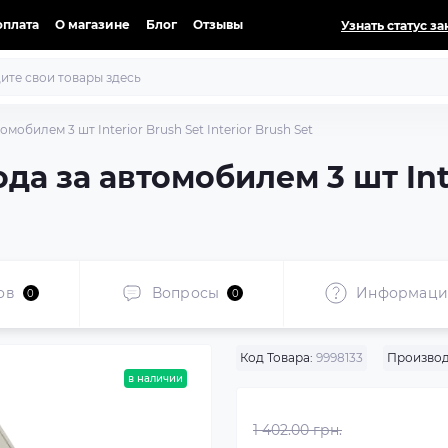
оплата
О магазине
Блог
Отзывы
Узнать статус за
мобилем 3 шт Interior Brush Set Interior Brush Set
да за автомобилем 3 шт Inte
ов
Вопросы
Информаци
0
0
Код Товара:
9998133
Производ
в наличии
1 402.00 грн.