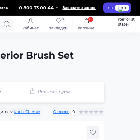
0 800 33 00 44
Заказать звонок
ua
ru
каза
0
0
кабинет
закладки
корзина
rior Brush Set
я
Рекомендуем
итель:
Koch-Chemie
Отзывы:
0