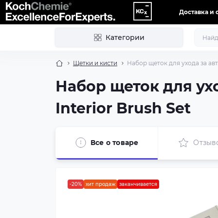
Доставка и 
Категории
Щетки и кисти
Набор щеток для ухода за авто
Набор щеток для ухо
Interior Brush Set
Все о товаре
Отзыв
-20%
хит продаж
заканчивается