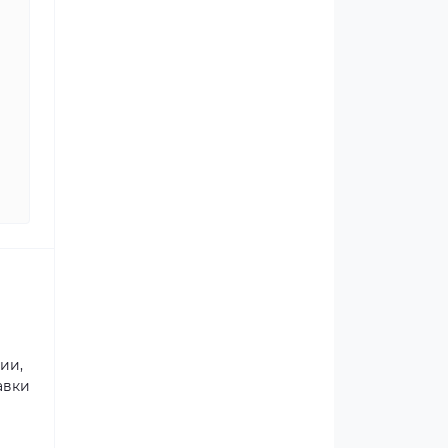
ии,
авки