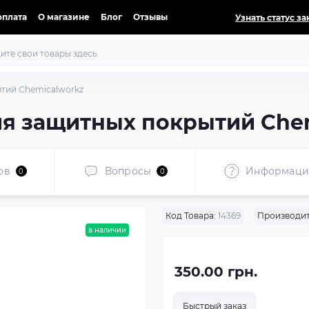
оплата
О магазине
Блог
Отзывы
Узнать статус за
тий Chemicalworkz
ия защитных покрытий Che
ов
Вопросы
Информаци
0
0
Код Товара:
14369
Производит
в наличии
350.00 грн.
Быстрый заказ