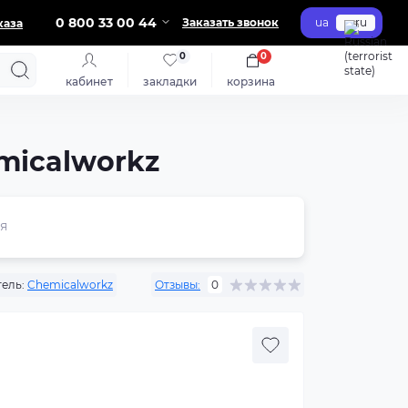
0 800 33 00 44
Заказать звонок
ua
ru
каза
0
0
кабинет
закладки
корзина
micalworkz
я
ель:
Chemicalworkz
Отзывы:
0