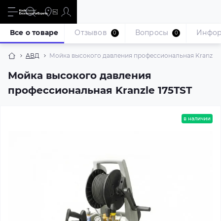
Все о товаре
Отзывов
Вопросы
Инфо
0
0
АВД
Мойка высокого давления профессиональная Kranzle 
Мойка высокого давления
профессиональная Kranzle 175TST
в наличии