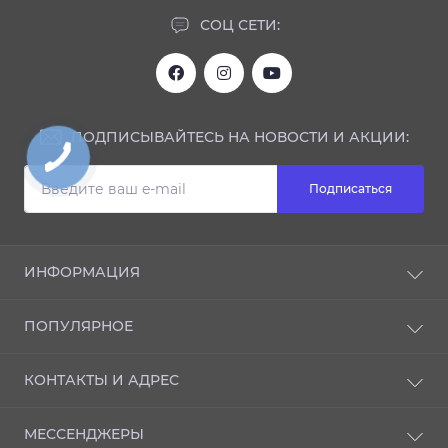
СОЦ СЕТИ:
ПОДПИСЫВАЙТЕСЬ НА НОВОСТИ И АКЦИИ:
Подписаться
ИНФОРМАЦИЯ
Блог
ПОПУЛЯРНОЕ
Отзывы
О магазине
NANO-защита
КОНТАКТЫ И АДРЕС
Доставка и оплата
ИНТЕРЬЕР
Производители
АКСЕССУАРЫ
г. Киев, Железнодорожное шоссе, 33
Стать партнером
МЕССЕНДЖЕРЫ