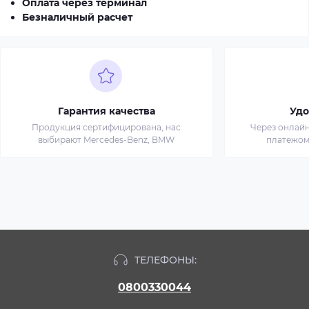
Оплата через терминал
Безналичный расчет
Гарантия качества
Удо
Продукция сертифицирована, нас
Через онлай
выбирают Mercedes-Benz, BMW
платежом
ТЕЛЕФОНЫ:
0800330044