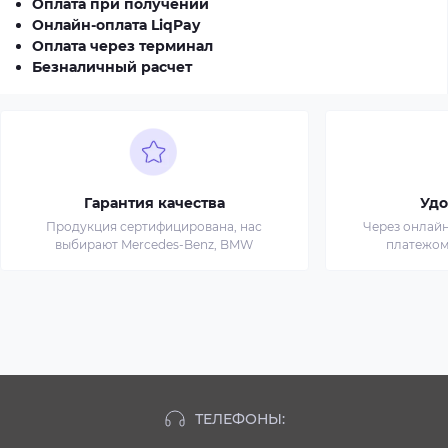
Оплата при получении
Онлайн-оплата LiqPay
Оплата через терминал
Безналичный расчет
Гарантия качества
Удо
Продукция сертифицирована, нас
Через онлай
выбирают Mercedes-Benz, BMW
платежом
ТЕЛЕФОНЫ: