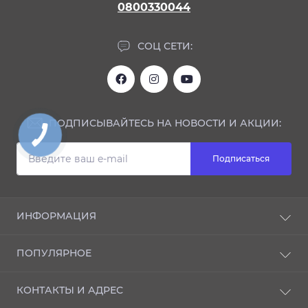
0800330044
СОЦ СЕТИ:
ПОДПИСЫВАЙТЕСЬ НА НОВОСТИ И АКЦИИ:
Подписаться
ИНФОРМАЦИЯ
Блог
ПОПУЛЯРНОЕ
Отзывы
О магазине
NANO-защита
КОНТАКТЫ И АДРЕС
Доставка и оплата
ИНТЕРЬЕР