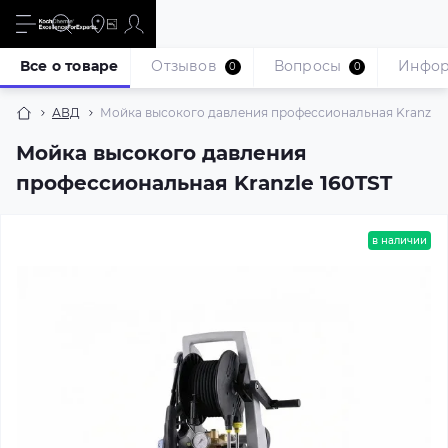
Все о товаре
Отзывов
Вопросы
Инфо
0
0
АВД
Мойка высокого давления профессиональная Kranzle 
Мойка высокого давления
профессиональная Kranzle 160TST
в наличии