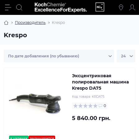
Производитель
Krespo
Krespo
Эксцентриковая
полировальная машина
Krespo DA75
Код товара:
KRDA75
0
5 840.00 грн.
в наличии
заканчивается