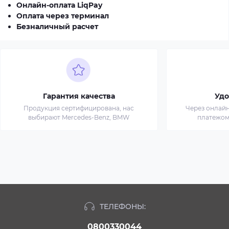
Онлайн-оплата LiqPay
Оплата через терминал
Безналичный расчет
Гарантия качества
Удо
Продукция сертифицирована, нас
Через онлай
выбирают Mercedes-Benz, BMW
платежом
ТЕЛЕФОНЫ:
0800330044