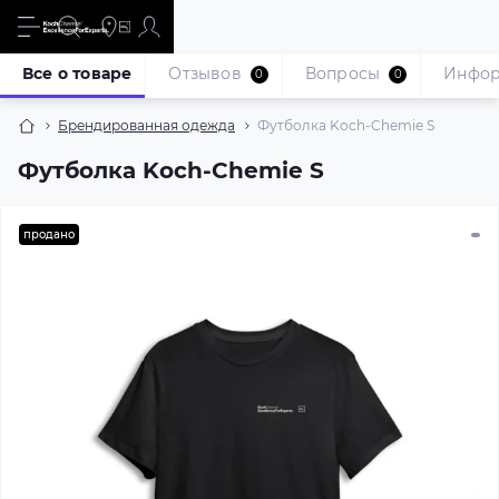
Все о товаре
Отзывов
Вопросы
Инфо
0
0
Брендированная одежда
Футболка Koch-Chemie S
Футболка Koch-Chemie S
продано