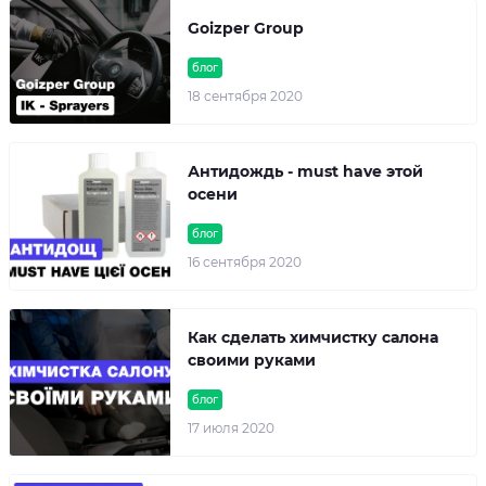
Goizper Group
блог
18 сентября 2020
Антидождь - must have этой
осени
блог
16 сентября 2020
Как сделать химчистку салона
своими руками
блог
17 июля 2020