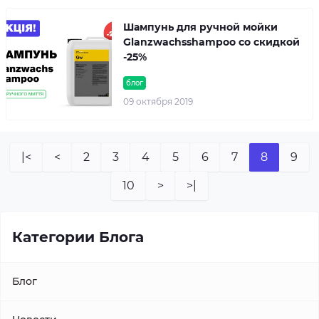
Шампунь для ручной мойки
Glanzwachsshampoo со скидкой
-25%
блог
09 октября 2019
|<
<
2
3
4
5
6
7
8
9
10
>
>|
Категории Блога
Блог