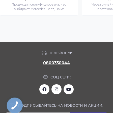
Продукция сертифицирована, нас
Через онлай
выбирают Mercedes-Benz, BMW
платежом
ТЕЛЕФОНЫ:
0800330044
СОЦ СЕТИ:
ПОДПИСЫВАЙТЕСЬ НА НОВОСТИ И АКЦИИ: