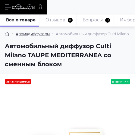
Все о товаре
Отзывов
Вопросы
Инфо
0
0
Аромадиффузоры
Автомобильный диффузор Culti Milano 
Автомобильный диффузор Culti
Milano TAUPE MEDITERRANEA со
сменным блоком
заканчивается
в наличии