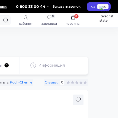
0 800 33 00 44
Заказать звонок
ua
ru
каза
0
0
кабинет
закладки
корзина
ы
Информация
0
тель:
Koch-Chemie
Отзывы:
0