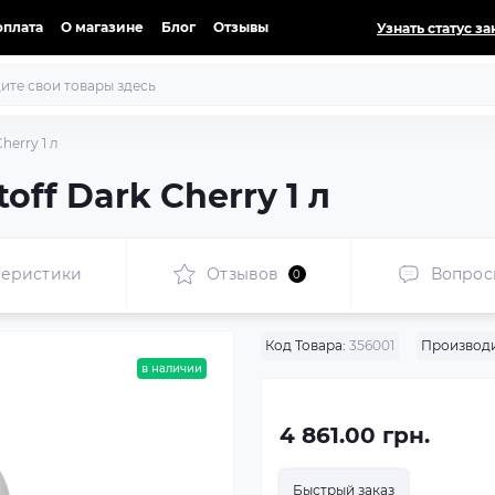
оплата
О магазине
Блог
Отзывы
Узнать статус за
herry 1 л
ff Dark Cherry 1 л
теристики
Отзывов
Вопрос
0
Код Товара:
356001
Производи
в наличии
4 861.00 грн.
Быстрый заказ