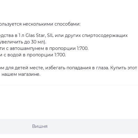
ользуется несколькими способами:
дства в 1 л Glas Star, SIL или других спиртосодержащих
величить до 30 мл).
ти с автошампунем в пропорции 1:700.
 с водой в пропорции 1:700.
м для детей месте, избегать попадания в глаза. Купить этот
 нашем магазине.
Вишня