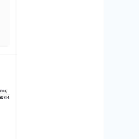
ии,
авки