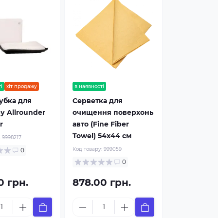
і
хіт продажу
в наявності
убка для
Серветка для
ру Allrounder
очищення поверхонь
r
авто (Fine Fiber
Towel) 54х44 см
:
9998217
Код товару:
999059
0
0
0 грн.
878.00 грн.