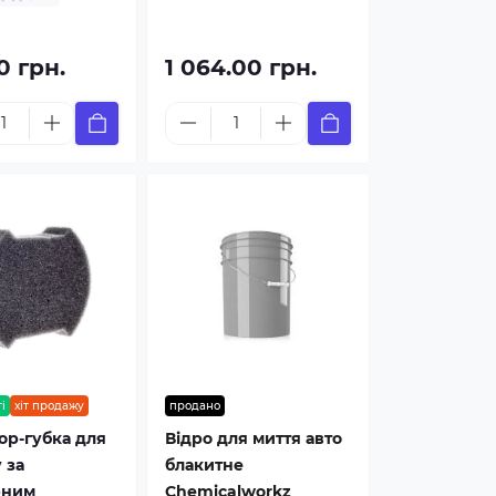
0 грн.
1 064.00 грн.
і
хіт продажу
продано
ор-губка для
Відро для миття авто
 за
блакитне
рним
Chemicalworkz