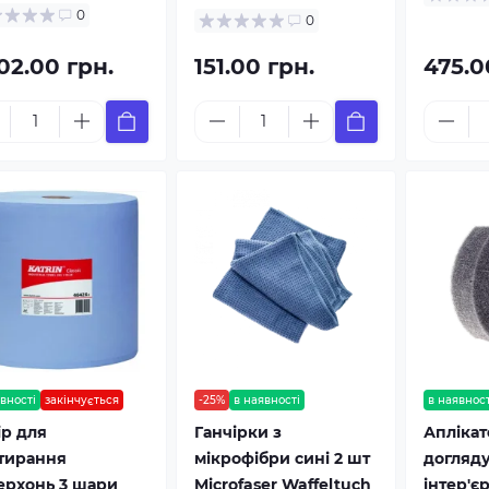
0
0
02.00 грн.
151.00 грн.
475.0
вності
закінчується
-25%
в наявності
в наявност
ір для
Ганчірки з
Аплікат
тирання
мікрофібри сині 2 шт
догляду
ерхонь 3 шари
Microfaser Waffeltuch
інтер'є