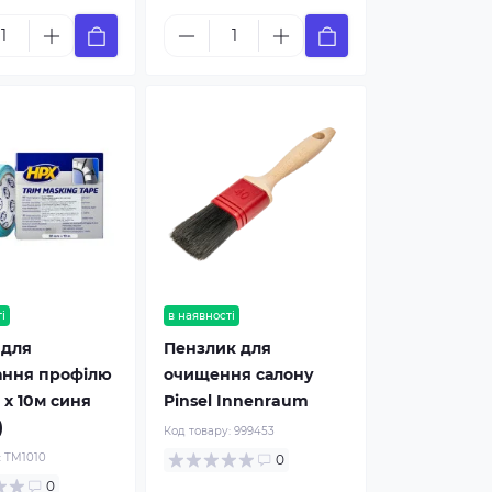
і
в наявності
 для
Пензлик для
ання профілю
очищення салону
 х 10м синя
Pinsel Innenraum
)
Код товару:
999453
:
TM1010
0
0