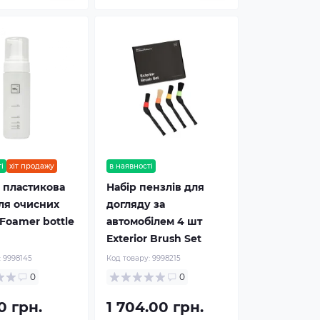
і
хіт продажу
в наявності
 пластикова
Набір пензлів для
ля очисних
догляду за
 Foamer bottle
автомобілем 4 шт
Exterior Brush Set
:
9998145
Код товару:
9998215
0
0
0 грн.
1 704.00 грн.