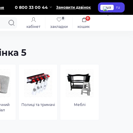
0 800 33 00 44
Замовити дзвінок
ua
ru
ня
0
0
кабінет
закладки
кошик
інка 5
очний
Полиці та тримачі
Меблі
іал