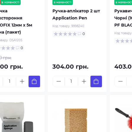
в наявності
в наявності
в наявност
ічка
Ручка-аплікатор 2 шт
Рукавич
хстороння
Application Pen
Чорні (1
OFIX 12мм x 5м
PF BLAC
Код товару:
9998240
а (пакет)
Код товару
0
овару:
DSA1205
0
0 грн.
.00 грн.
304.00 грн.
403.0