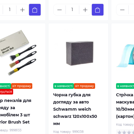
вності
хіт продажу
в наявності
хіт продажу
в наявност
нчується
Чорна губка для
Стрічка
ір пензлів для
догляду за авто
маскув
ляду за
Schwamm weich
10/50мм
омобілем 3 шт
schwarz 120x100x50
(картон
rior Brush Set
мм
Код товару
овару:
9998133
Код товару:
999038