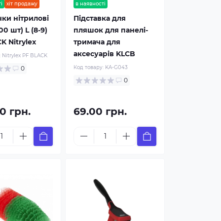
і
хіт продажу
в наявності
ки нітрилові
Підставка для
00 шт) L (8-9)
пляшок для панелі-
K Nitrylex
тримача для
аксесуарів KLCB
:
Nitrylex PF BLACK
Код товару:
KA-G043
0
0
0 грн.
69.00 грн.