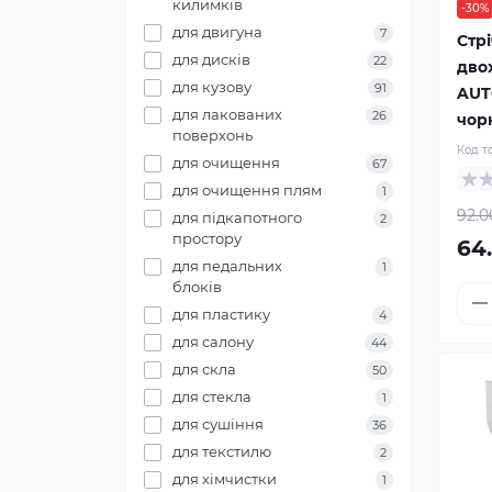
килимків
-30%
для двигуна
7
Стр
для дисків
22
дво
для кузову
91
AUT
для лакованих
26
чорн
поверхонь
Код т
для очищення
67
для очищення плям
1
92.0
для підкапотного
2
простору
64
для педальних
1
блоків
для пластику
4
для салону
44
для скла
50
для стекла
1
для сушіння
36
для текстилю
2
для хімчистки
1