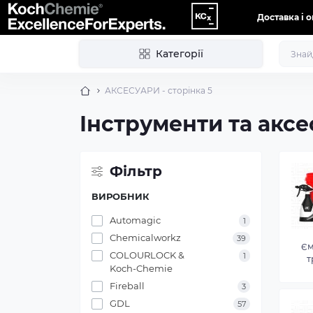
Доставка і 
Категорії
АКСЕСУАРИ - сторінка 5
Інструменти та аксе
Фільтр
ВИРОБНИК
Automagic
1
Chemicalworkz
39
Єм
COLOURLOCK &
1
т
Koch-Chemie
Fireball
3
GDL
57