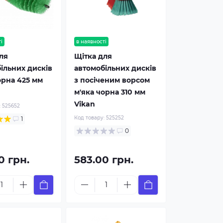
і
в наявності
ля
Щітка для
ільних дисків
автомобільних дисків
орна 425 мм
з посіченим ворсом
м'яка чорна 310 мм
Vikan
:
525652
Код товару:
525252
1
0
0 грн.
583.00 грн.