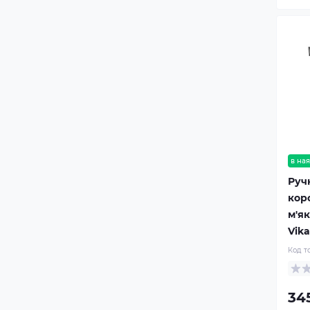
в ная
Ручн
кор
м'я
Vik
Код т
34