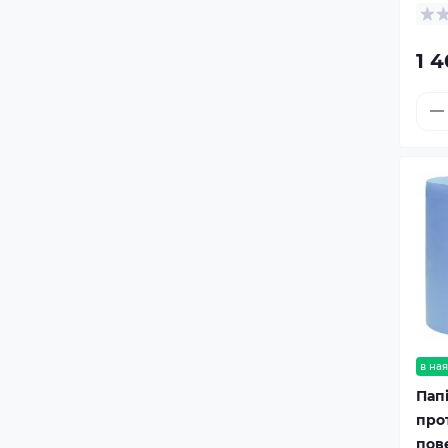
1 4
в ная
Пап
про
пов