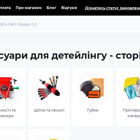
оплата
Про магазин
Блог
Відгуки
Дізнатись статус замовлен
суари для детейлінгу - стор
ності та
Щітки та пензлі
Губки
Протир
ригери
матер