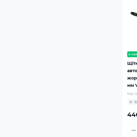
в ная
Щіт
авт
жор
мм 
Код т
44