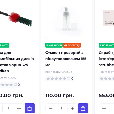
вності
в наявності
хіт продажу
в наявност
ка для
Флакон прозорий з
Скраб-г
омобільних дисків
піноутворювачем 155
інтер'є
стка чорна 325
мл
scrubbe
Vikan
Код товару:
999150.5
Код товару
овару:
525352
0
0
0.00 грн.
110.00 грн.
553.0