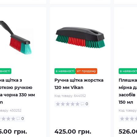
вності
в наявності
хіт продажу
в наявност
а щітка з
Ручна щітка жорстка
Пляшка
откою ручкою
120 мм Vikan
мірна д
ка чорна 330 мм
засобів
Код товару:
644052
an
150 мл
0
овару:
450252
Код товару
0
5.00 грн.
425.00 грн.
526.0