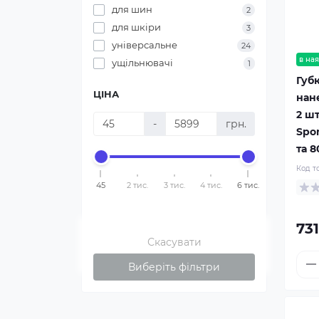
для шин
2
для шкіри
3
універсальне
24
в ная
ущільнювачі
1
Губ
ЦІНА
нан
2 шт
-
грн.
Spo
та 
Код т
45
2 тис.
3 тис.
4 тис.
6 тис.
731
Скасувати
Виберіть фільтри