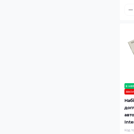
в ная
закі
Наб
дог
авт
Inte
Код т