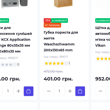
вності
-15%
в наявності
в наявност
хіт продажу
ки для
Щітка д
Губка пориста для
енсення сумішей
автомоб
миття
 KCX Application
м'яка ч
Waschschwamm
nge 80x35x35 мм
Vikan
200x130x65 mm
80x80x35 мм
Код товару
Код товару:
999017
овару:
9998237
1
0
472.00 грн.
.00 грн.
401.00 грн.
952.0