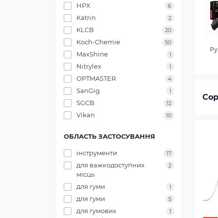
HPX
6
Katrin
2
KLCB
20
Koch-Chemie
50
Ру
MaxShine
1
Nitrylex
1
OPTMASTER
4
SanGig
1
Сор
SGCB
12
Vikan
10
ОБЛАСТЬ ЗАСТОСУВАННЯ
інструменти
17
для важкодоступних
2
місць
для гуми
1
для гуми
5
для гумових
1