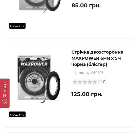
85.00 грн.
продано
Стрічка двохстороння
MAXPOWER 6мм х 5м
чорна (блістер)
Код товару:
OT0605
0
Фільтр
125.00 грн.
продано