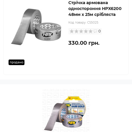
Стрічка армована
одностороння HPX6200
48мм х 25м срібляста
Код товару:
CS5025
0
330.00 грн.
продано