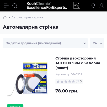
Автомалярна стрічка
Автомалярна стрічка
Стрічка двохстороння
AUTOFIX 9мм x 5м чорна
(пакет)
Код товару:
DSA0905
0
78.00 грн.
в наявності