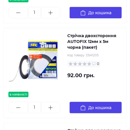
До кошика
Стрічка двохстороння
AUTOFIX 12мм x 5м
чорна (пакет)
Код товару:
DSA1205
0
92.00 грн.
в наявності
До кошика