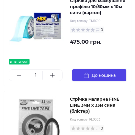
Стрічка для маскування
профілю 10/50мм х 10м
синя (картон)
Код товару:
TM1010
0
475.00 грн.
в наявності
До кошика
Стрічка малярна FINE
LINE 3мм х 33м синя
(блістер)
Код товару:
FL0333
0