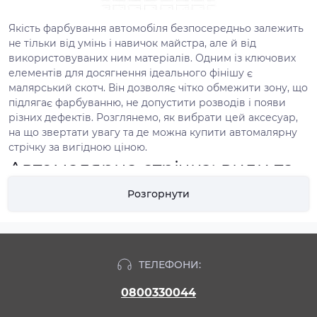
Якість фарбування автомобіля безпосередньо залежить
не тільки від умінь і навичок майстра, але й від
використовуваних ним матеріалів. Одним із ключових
елементів для досягнення ідеального фінішу є
малярський скотч. Він дозволяє чітко обмежити зону, що
підлягає фарбуванню, не допустити розводів і появи
різних дефектів. Розглянемо, як вибрати цей аксесуар,
на що звертати увагу та де можна купити автомалярну
стрічку за вигідною ціною.
Автомалярна стрічка: види та
характеристики
Розгорнути
Існує кілька різновидів подібного скотчу. Основна
відмінність між ними полягає в стійкості до температур,
а також у часі утримання на поверхні:
ТЕЛЕФОНИ:
Робоча
Сфера
0800330044
Тип стрічки
температура
застосування