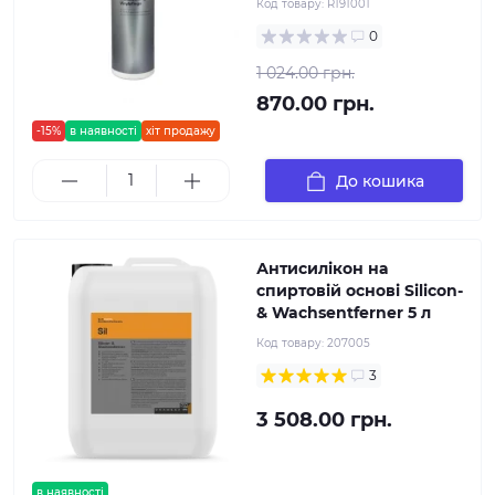
Код товару:
R191001
0
1 024.00 грн.
870.00 грн.
-15%
в наявності
хіт продажу
До кошика
Антисилікон на
спиртовій основі Silicon-
& Wachsentferner 5 л
Код товару:
207005
3
3 508.00 грн.
в наявності