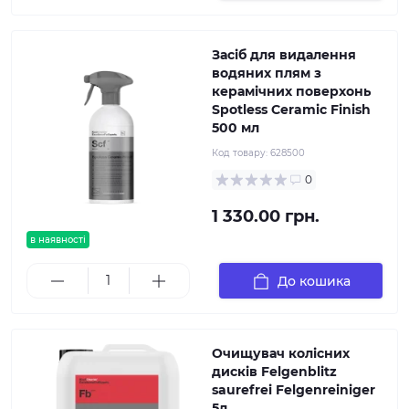
Засіб для видалення
водяних плям з
керамічних поверхонь
Spotless Ceramic Finish
500 мл
Код товару:
628500
0
1 330.00 грн.
в наявності
До кошика
Очищувач колісних
дисків Felgenblitz
saurefrei Felgenreiniger
5л