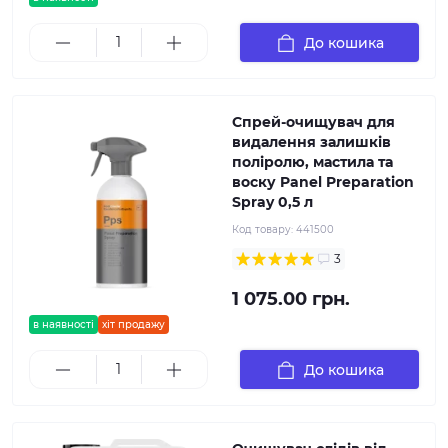
До кошика
Спрей-очищувач для
видалення залишків
поліролю, мастила та
воску Panel Preparation
Spray 0,5 л
Код товару:
441500
3
1 075.00 грн.
в наявності
хіт продажу
До кошика