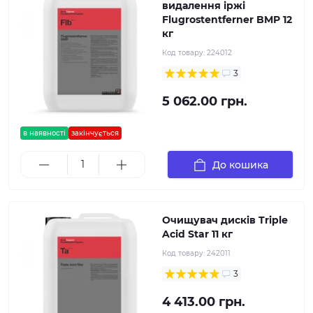
видалення іржі
Flugrostentferner BMP 12
кг
Код товару:
224012
3
5 062.00 грн.
в наявності
закінчується
До кошика
Очищувач дисків Triple
Acid Star 11 кг
Код товару:
242011
3
4 413.00 грн.