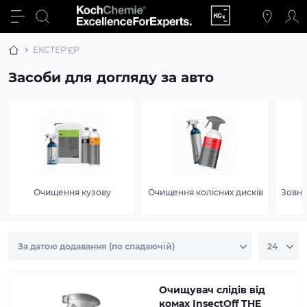
ЕКСТЕР'ЄР
Засоби для догляду за авто
Очищення кузову
Очищення колісних дисків
Зовні
Очищувач слідів від
комах InsectOff THE