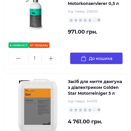
Motorkonservierer 0,5 л
Код товару:
236500
0
971.00 грн.
в наявності
хіт продажу
До кошика
Засіб для миття двигуна
з діалектриком Golden
Star Motorreiniger 5 л
Код товару:
341005
0
4 761.00 грн.