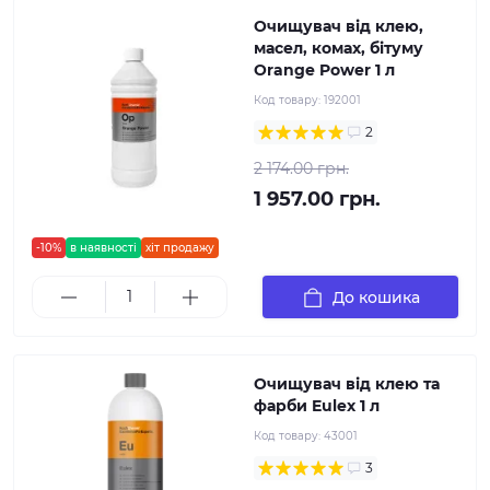
Очищувач від клею,
масел, комах, бітуму
Orange Power 1 л
Код товару:
192001
2
2 174.00 грн.
1 957.00 грн.
-10%
в наявності
хіт продажу
До кошика
Очищувач від клею та
фарби Eulex 1 л
Код товару:
43001
3