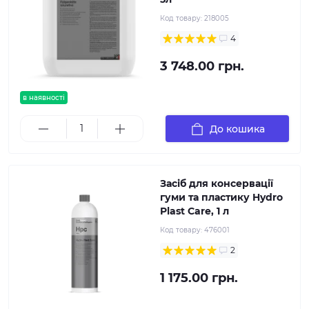
Код товару:
218005
4
3 748.00 грн.
в наявності
До кошика
Засіб для консервації
гуми та пластику Hydro
Plast Care, 1 л
Код товару:
476001
2
1 175.00 грн.