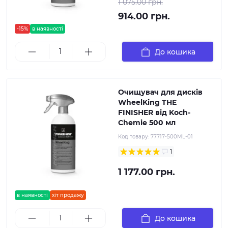
1 075.00 грн.
914.00 грн.
-15%
в наявності
До кошика
Очищувач для дисків
WheelKing THE
FINISHER від Koch-
Chemie 500 мл
Код товару:
77717-500ML-01
1
1 177.00 грн.
в наявності
хіт продажу
До кошика