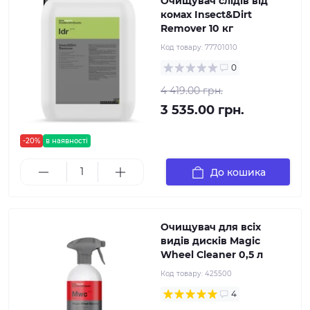
Очищувач слідів від
комах Insect&Dirt
Remover 10 кг
Код товару:
77701010
0
4 419.00 грн.
3 535.00 грн.
-20%
в наявності
До кошика
Очищувач для всіх
видів дисків Magic
Wheel Cleaner 0,5 л
Код товару:
425500
4