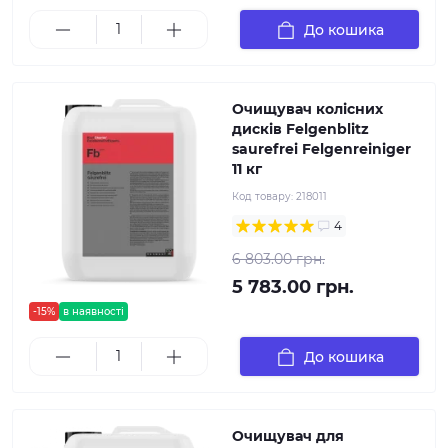
До кошика
Очищувач колісних
дисків Felgenblitz
saurefrei Felgenreiniger
11 кг
Код товару:
218011
4
6 803.00 грн.
5 783.00 грн.
-15%
в наявності
До кошика
Очищувач для