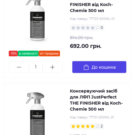
FINISHER від Koch-
Chemie 500 мл
Код товару:
77723-500ML-01
0
814.00 грн.
692.00 грн.
-15%
в наявності
хіт продажу
До кошика
Консервуючий засіб
для ЛФП JustPerfect
THE FINISHER від Koch-
Chemie 500 мл
Код товару:
77721-500ML-01
2