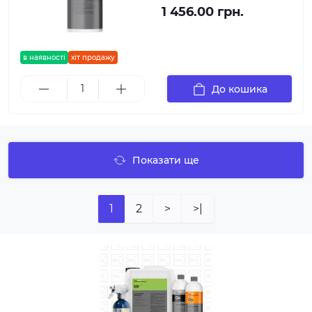
1 456.00 грн.
в наявності
хіт продажу
До кошика
Показати ще
1
2
>
>|