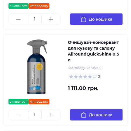
в наявності
хіт продажу
До кошика
Очищувач-консервант
для кузову та салону
AllroundQuickShine 0,5
л
Код товару:
77708500
0
1 111.00 грн.
в наявності
хіт продажу
До кошика