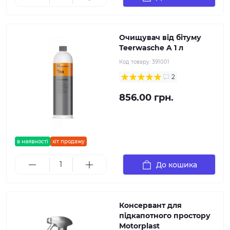
Очищувач від бітуму
Teerwasche A 1 л
Код товару:
391001
2
856.00 грн.
в наявності
хіт продажу
До кошика
Консервант для
підкапотного простору
Motorplast