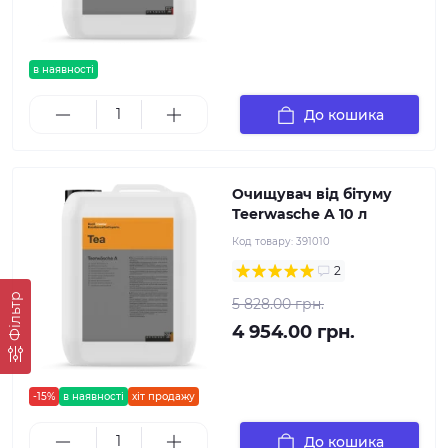
в наявності
До кошика
Очищувач від бітуму
Teerwasche A 10 л
Код товару:
391010
2
Фільтр
5 828.00 грн.
4 954.00 грн.
-15%
в наявності
хіт продажу
До кошика