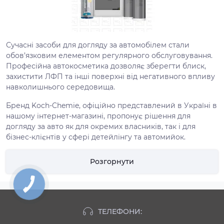
Сучасні засоби для догляду за автомобілем стали
обов’язковим елементом регулярного обслуговування.
Професійна автокосметика дозволяє зберегти блиск,
захистити ЛФП та інші поверхні від негативного впливу
навколишнього середовища.
Бренд Koch-Chemie, офіційно представлений в Україні в
нашому інтернет-магазині, пропонує рішення для
догляду за авто як для окремих власників, так і для
бізнес-клієнтів у сфері детейлінгу та автомийок.
Чому важливий системний
Розгорнути
догляд за кузовом автомобіля
Лакофарбове покриття щоденно зазнає впливу
ультрафіолету, реагентів, бітуму, комах і мікроподряпин.
Без правильного підходу навіть новий автомобіль
ТЕЛЕФОНИ:
швидко втрачає естетику та ринкову вартість. Тому