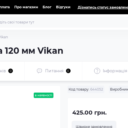
оплата
Про магазин
Блог
Відгуки
Дізнатись статус замовлен
Vikan
 120 мм Vikan
ків
Питання
Iнформація
0
0
Код товару:
644052
Виробник
в наявності
425.00 грн.
Швидке замовлення