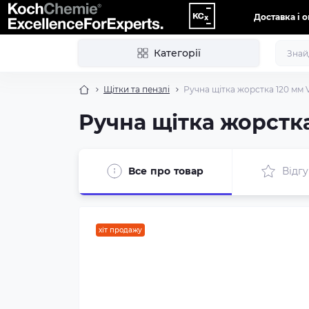
Доставка і 
Категорії
Щітки та пензлі
Ручна щітка жорстка 120 мм 
Ручна щітка жорстка
Все про товар
Відгу
хіт продажу