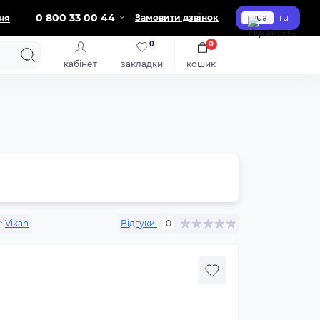
0 800 33 00 44
Замовити дзвінок
ua
ru
ня
0
0
кабінет
закладки
кошик
:
Vikan
Відгуки:
0