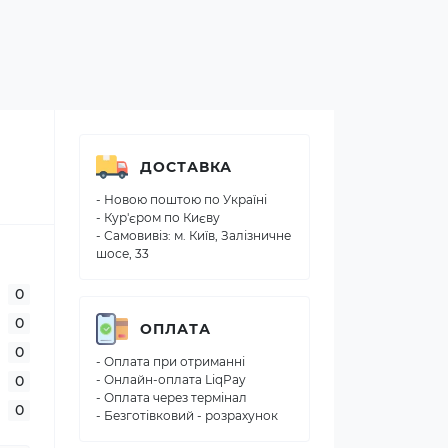
ДОСТАВКА
- Новою поштою по Україні
- Кур'єром по Києву
- Самовивіз: м. Київ, Залізничне
шосе, 33
0
0
ОПЛАТА
0
- Оплата при отриманні
0
- Онлайн-оплата LiqPay
- Оплата через термінал
0
- Безготівковий - розрахунок