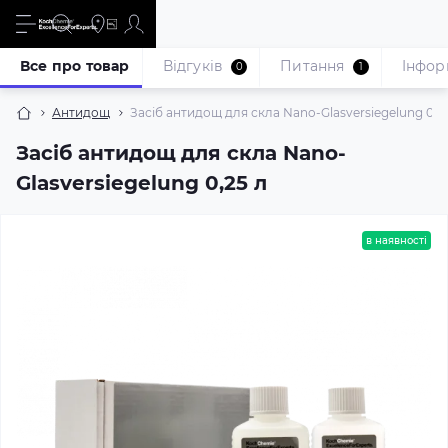
Все про товар
Відгуків
Питання
Iнфор
0
1
Антидощ
Засіб антидощ для скла Nano-Glasversiegelung 0,2
Засіб антидощ для скла Nano-
Glasversiegelung 0,25 л
в наявності