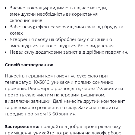
Значно покращує видимість під час негоди,
зменшуючи необхідність використання
склоочисників.
Забезпечує ефект самоочищення скла від бруду та
комах.
Утворення льоду на обробленому склі значно
зменшується та полегшується його видалення.
Надає склу додатковий захист від дрібних подряпин.
Спосіб застосування:
Нанесіть перший компонент на сухе скло при
температурі 10-30°C, уникаючи прямих сонячних
променів. Рівномірно розподіліть, через 2-3 хвилини
протріть скло чистим паперовим рушником,
видаляючи залишки. Далі нанесіть другий компонент
та рівномірно рознесіть по склу. Захисне покриття
твердне протягом 15-60 хвилин.
Застереження:
працюйте в добре провітрюваному
приміщенні, уникайте потрапляння на лакофарбове