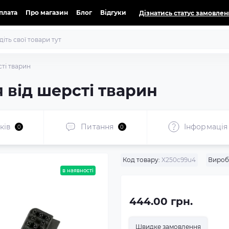
оплата
Про магазин
Блог
Відгуки
Дізнатись статус замовлен
ті тварин
 від шерсті тварин
ків
Питання
Iнформація
0
0
Код товару:
X250c99u4
Вироб
в наявності
444.00 грн.
Швидке замовлення