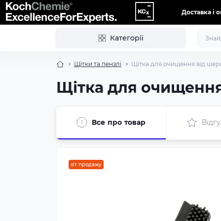
Доставка і 
Категорії
Щітки та пензлі
Щітка для очищення від шерс
Щітка для очищення
Все про товар
Відгу
хіт продажу