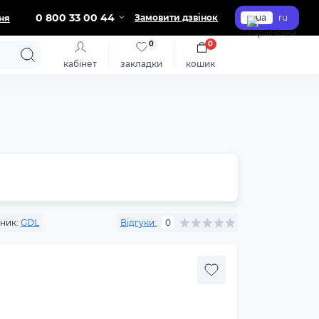
0 800 33 00 44
Замовити дзвінок
ua
ru
ня
0
0
кабінет
закладки
кошик
ник:
GDL
Відгуки:
0