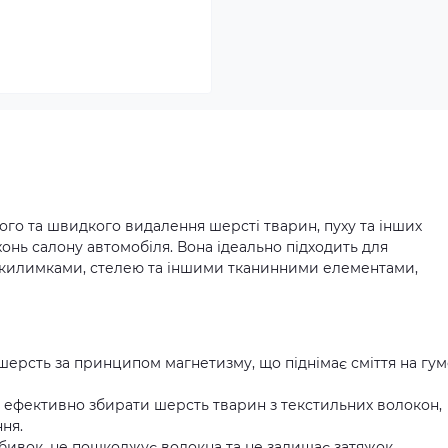
ого та швидкого видалення шерсті тварин, пуху та інших
онь салону автомобіля. Вона ідеально підходить для
, килимками, стелею та іншими тканинними елементами,
шерсть за принципом магнетизму, що піднімає сміття на гум
 ефективно збирати шерсть тварин з текстильних волокон,
ня.
ббивок, не пошкоджує волокна та не залишає затяжок.