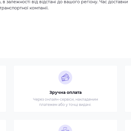
в
, в залежності від відстані до вашого регіону. Час доставки
транспортної компанії.
Зручна оплата
Через онлайн-сервіси, накладеним
платежем або у точці видачі.