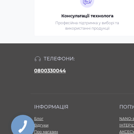
Консультації технолога
Професійна підтримка у виборі та
використанні продукції
ТЕЛЕФОНИ:
0800330044
ІНФОРМАЦІЯ
ПОП
Блог
NANO-з
Відгуки
ІНТЕР'
Про магазин
АКСЕС