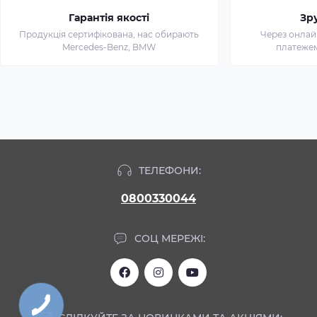
Гарантія якості
Зр
Продукція сертифікована, нас обирають
Через онлай
Mercedes-Benz, BMW
платежем 
ТЕЛЕФОНИ:
0800330044
СОЦ МЕРЕЖІ: