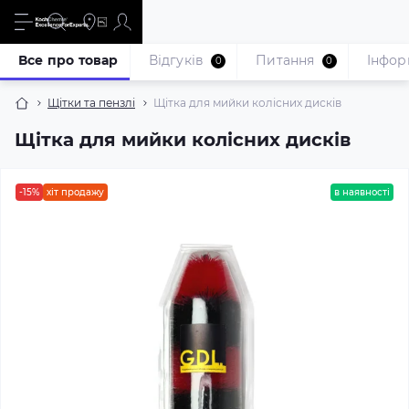
Все про товар
Відгуків
Питання
Iнфор
0
0
Щітки та пензлі
Щітка для мийки колісних дисків
Щітка для мийки колісних дисків
-15%
хіт продажу
в наявності