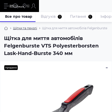
Все про товар
Відгуків
Питання
Iнфор
0
0
Щітки та пензлі
Щітка для миття автомобілів Felgenburste VT
Щітка для миття автомобілів
Felgenburste VTS Polyesterborsten
Lask-Hand-Burste 340 мм
продано