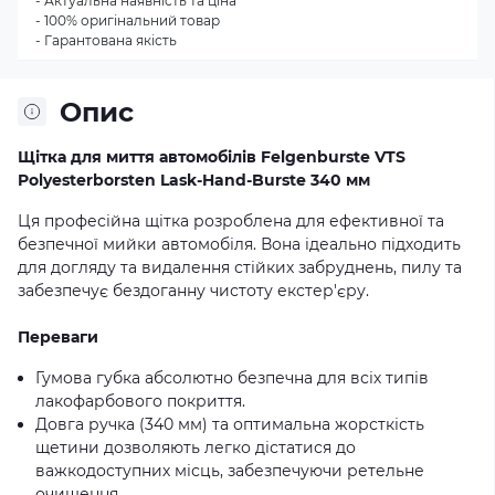
- Актуальна наявність та ціна
- 100% оригінальний товар
- Гарантована якість
Опис
Щітка для миття автомобілів Felgenburste VTS
Polyesterborsten Lask-Hand-Burste 340 мм
Ця професійна щітка розроблена для ефективної та
безпечної мийки автомобіля. Вона ідеально підходить
для догляду та видалення стійких забруднень, пилу та
забезпечує бездоганну чистоту екстер'єру.
Переваги
Гумова губка абсолютно безпечна для всіх типів
лакофарбового покриття.
Довга ручка (340 мм) та оптимальна жорсткість
щетини дозволяють легко дістатися до
важкодоступних місць, забезпечуючи ретельне
очищення.