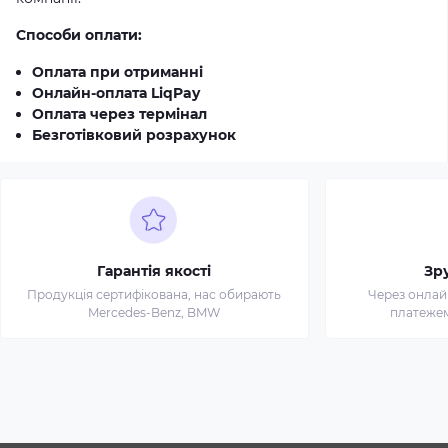
Способи оплати:
Оплата при отриманні
Онлайн-оплата LiqPay
Оплата через термінал
Безготівковий розрахунок
Гарантія якості
Зр
Продукція сертифікована, нас обирають
Через онлай
Mercedes-Benz, BMW
платежем 