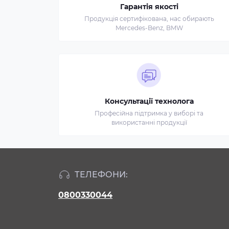
Гарантія якості
Продукція сертифікована, нас обирають
Mercedes-Benz, BMW
Консультації технолога
Професійна підтримка у виборі та
використанні продукції
ТЕЛЕФОНИ:
0800330044