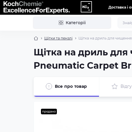
Доставка і 
Категорії
Щітки та пензлі
Щітка на дриль для чищення
Щітка на дриль для
Pneumatic Carpet B
Все про товар
Відгу
продано