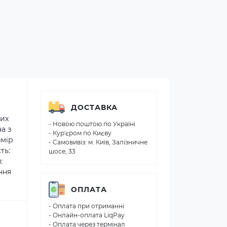
ДОСТАВКА
них
- Новою поштою по Україні
а з
- Кур'єром по Києву
змір
- Самовивіз: м. Київ, Залізничне
ть:
шосе, 33
:
ння
ОПЛАТА
- Оплата при отриманні
- Онлайн-оплата LiqPay
- Оплата через термінал