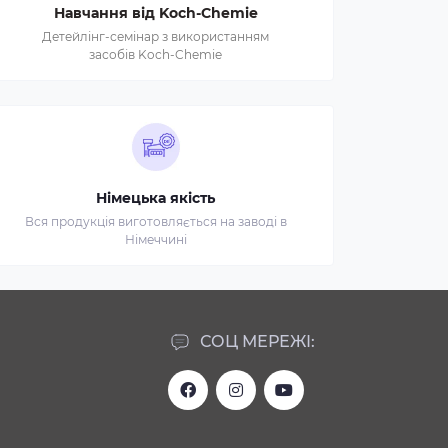
Навчання від Koch-Chemie
Детейлінг-семінар з використанням
засобів Koch-Chemie
Німецька якість
Вся продукція виготовляється на заводі в
Німеччині
СОЦ МЕРЕЖІ: