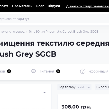
оплата
Про магазин
Блог
Відгуки
Дізнатись статус замовлен
 текстилю середня біла 90 мм Pneumatic Carpet Brush Grey SGCB
 чищення текстилю середня
rush Grey SGCB
ків
Питання
Iнформація
0
0
Код товару:
SGGD237
Виробн
308.00 грн.