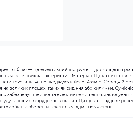
ередня, біла) — це ефективний інструмент для чищення різ
 кілька ключових характеристик: Матеріал: Щітка виготовлен
ищати текстиль, не пошкоджуючи його. Розмір: Середній ро
 на великих площах, таких як сидіння або килимки. Сумісніс
що забезпечує швидке та ефективне чищення. Застосування
бруду та інших забруднень з тканин. Ця щітка — чудове ріше
автомобілі та зберегти текстиль у відмінному стані.