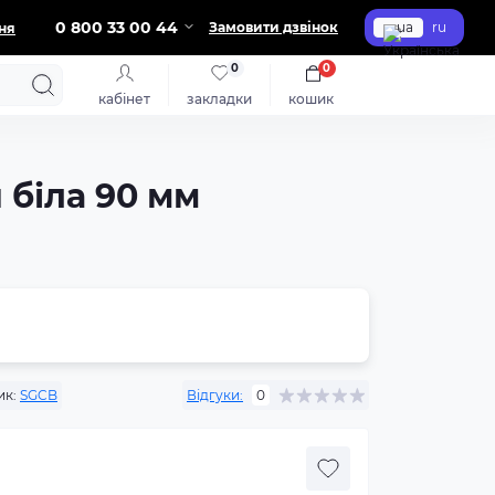
0 800 33 00 44
Замовити дзвінок
ua
ru
ня
0
0
кабінет
закладки
кошик
 біла 90 мм
ик:
SGCB
Відгуки:
0