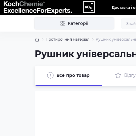
Доставка і 
Категорії
Протирочний матеріал
Рушник універсальни
Рушник універсальн
Все про товар
Відгу