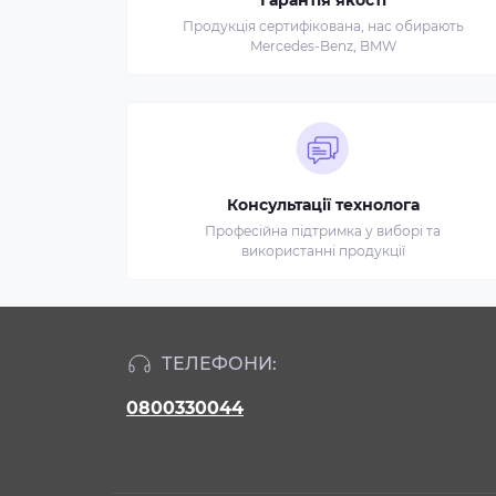
Гарантія якості
Продукція сертифікована, нас обирають
Mercedes-Benz, BMW
Консультації технолога
Професійна підтримка у виборі та
використанні продукції
ТЕЛЕФОНИ:
0800330044