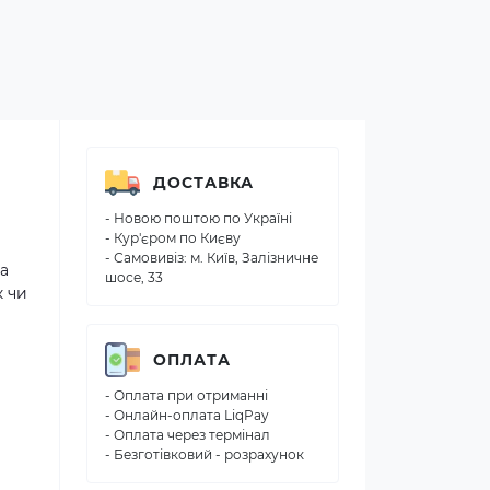
ДОСТАВКА
- Новою поштою по Україні
- Кур'єром по Києву
- Самовивіз: м. Київ, Залізничне
на
шосе, 33
к чи
ОПЛАТА
- Оплата при отриманні
- Онлайн-оплата LiqPay
- Оплата через термінал
- Безготівковий - розрахунок