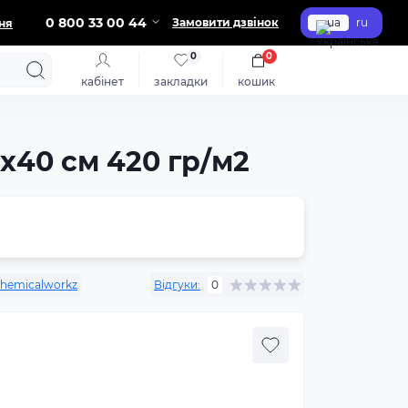
0 800 33 00 44
Замовити дзвінок
ua
ru
ня
0
0
кабінет
закладки
кошик
х40 см 420 гр/м2
hemicalworkz
Відгуки:
0