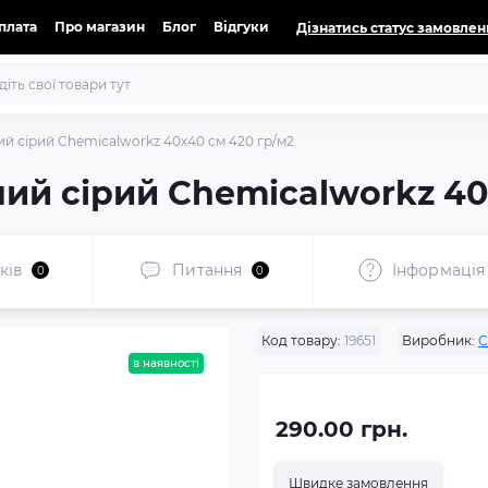
оплата
Про магазин
Блог
Відгуки
Дізнатись статус замовлен
й сірий Chemicalworkz 40х40 см 420 гр/м2
ий сірий Chemicalworkz 40
ків
Питання
Iнформація
0
0
Код товару:
19651
Виробник:
C
в наявності
290.00 грн.
Швидке замовлення