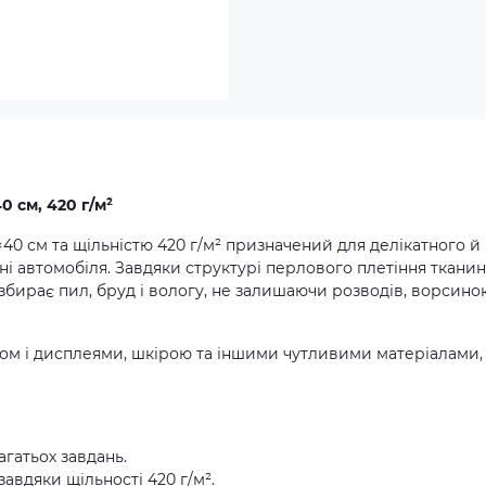
 см, 420 г/м²
0 см та щільністю 420 г/м² призначений для делікатного й
і автомобіля. Завдяки структурі перлового плетіння ткани
збирає пил, бруд і вологу, не залишаючи розводів, ворсино
ком і дисплеями, шкірою та іншими чутливими матеріалами,
агатьох завдань.
авдяки щільності 420 г/м².