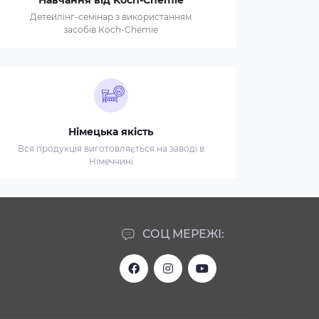
Навчання від Koch-Chemie
Детейлінг-семінар з використанням
засобів Koch-Chemie
Німецька якість
Вся продукція виготовляється на заводі в
Німеччині
СОЦ МЕРЕЖІ: