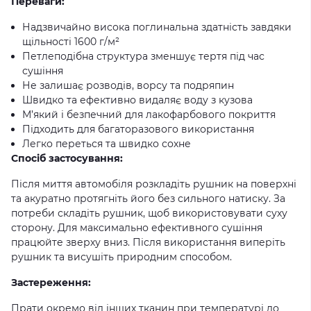
Переваги:
Надзвичайно висока поглинальна здатність завдяки
щільності 1600 г/м²
Петлеподібна структура зменшує тертя під час
сушіння
Не залишає розводів, ворсу та подряпин
Швидко та ефективно видаляє воду з кузова
М’який і безпечний для лакофарбового покриття
Підходить для багаторазового використання
Легко переться та швидко сохне
Спосіб застосування:
Після миття автомобіля розкладіть рушник на поверхні
та акуратно протягніть його без сильного натиску. За
потреби складіть рушник, щоб використовувати суху
сторону. Для максимально ефективного сушіння
працюйте зверху вниз. Після використання виперіть
рушник та висушіть природним способом.
Застереження:
Прати окремо від інших тканин при температурі до