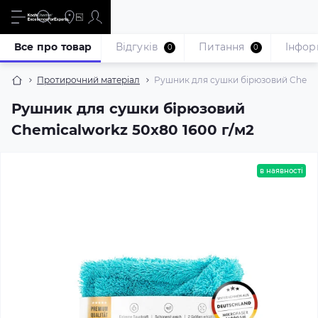
Все про товар
Відгуків
Питання
Iнфор
0
0
Протирочний матеріал
Рушник для сушки бірюзовий Chemic
Рушник для сушки бірюзовий
Chemicalworkz 50х80 1600 г/м2
в наявності