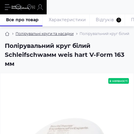
Все про товар
Характеристики
Відгуків
П
0
Полірувальні круги та насадки
Полірувальний круг білий Sc
Полірувальний круг білий
Schleifschwaмм weis hart V-Form 163
мм
в наявності