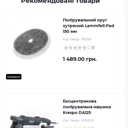
Рекомендовані товари
Полірувальний круг
хутряний Lammfell-Pad
150 мм
Код товару:
999286
0
1 489.00 грн.
продано
Ексцентрикова
полірувальна машина
Krespo DA125
Код товару:
KRDA125