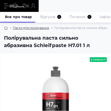
Все про товар
Відгуків
Питання
Iнфор
0
0
Пасти для полірування
Полірувальна паста сильно абразивна
Полірувальна паста сильно
абразивна Schleifpaste H7.01 1 л
в наявності