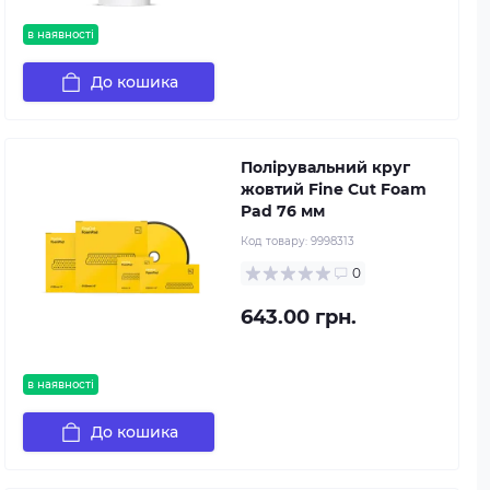
в наявності
До кошика
Полірувальний круг
жовтий Fine Cut Foam
Pad 76 мм
Код товару:
9998313
0
643.00 грн.
в наявності
До кошика