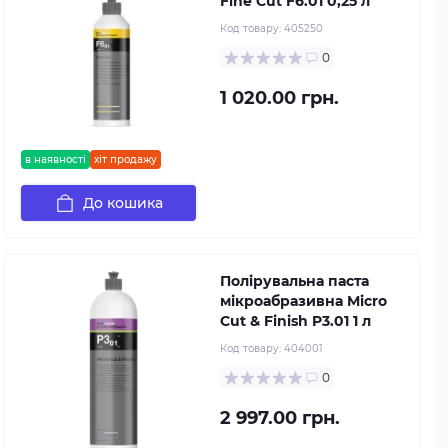
Fine Cut F6.01 0,25 л
Код товару:
405250
0
1 020.00 грн.
в наявності
хіт продажу
До кошика
Полірувальна паста
мікроабразивна Micro
Cut & Finish P3.01 1 л
Код товару:
404001
0
2 997.00 грн.