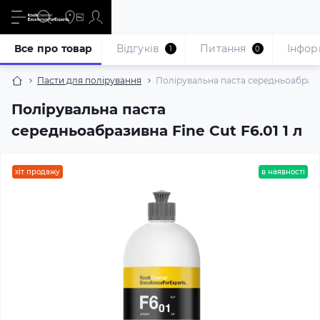
Все про товар
Відгуків
Питання
Iнфор
1
0
Пасти для полірування
Полірувальна паста середньоабразивн
Полірувальна паста
середньоабразивна Fine Cut F6.01 1 л
хіт продажу
в наявності