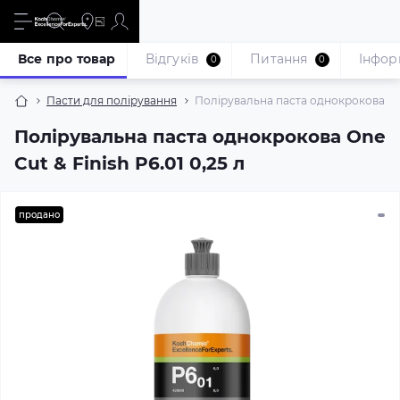
Все про товар
Відгуків
Питання
Iнфор
0
0
Пасти для полірування
Полірувальна паста однокрокова One 
Полірувальна паста однокрокова One
Cut & Finish P6.01 0,25 л
продано