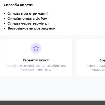
Способи оплати:
Оплата при отриманні
Онлайн-оплата LiqPay
Оплата через термінал
Безготівковий розрахунок
Гарантія якості
Зр
Продукція сертифікована, нас обирають
Через онлай
Mercedes-Benz, BMW
платежем 